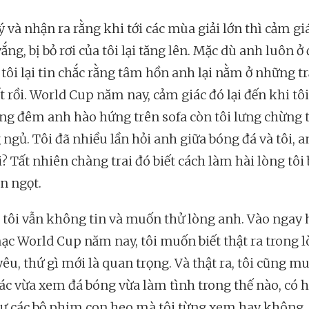
ý và nhận ra rằng khi tới các mùa giải lớn thì cảm gi
ắng, bị bỏ rơi của tôi lại tăng lên. Mặc dù anh luôn ở
tôi lại tin chắc rằng tâm hồn anh lại nằm ở những t
t rồi. World Cup năm nay, cảm giác đó lại đến khi tô
ng đêm anh hào hứng trên sofa còn tôi lưng chừng 
 ngủ. Tôi đã nhiều lần hỏi anh giữa bóng đá và tôi, 
? Tất nhiên chàng trai đó biết cách làm hài lòng tôi
n ngọt.
tôi vẫn không tin và muốn thử lòng anh. Vào ngay
ạc World Cup năm nay, tôi muốn biết thật ra trong 
êu, thứ gì mới là quan trọng. Và thật ra, tôi cũng m
ác vừa xem đá bóng vừa làm tình trong thế nào, có 
ư các bộ phim con heo mà tôi từng xem hay không.