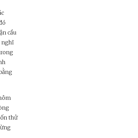
ác
 đó
rận cầu
i nghĩ
trong
anh
 bằng
 hôm
lòng
uốn thử
hừng