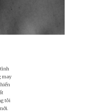
 tình
g may
khiến
ất
g tôi
mới.