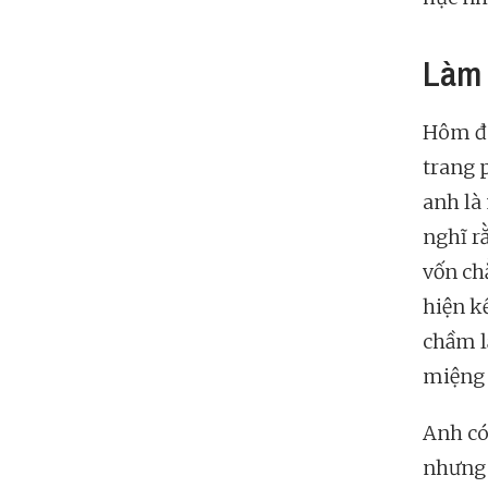
Làm 
Hôm đó
trang p
anh là
nghĩ r
vốn ch
hiện k
chầm l
miệng 
Anh có
nhưng 