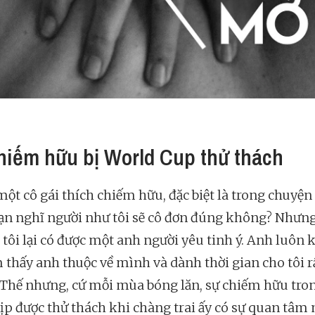
hiếm hữu bị World Cup thử thách
một cô gái thích chiếm hữu, đặc biệt là trong chuyện
ạn nghĩ người như tôi sẽ cô đơn đúng không? Nhưn
 tôi lại có được một anh người yêu tinh ý. Anh luôn 
m thấy anh thuộc về mình và dành thời gian cho tôi r
 Thế nhưng, cứ mỗi mùa bóng lăn, sự chiếm hữu tron
 dịp được thử thách khi chàng trai ấy có sự quan tâm 