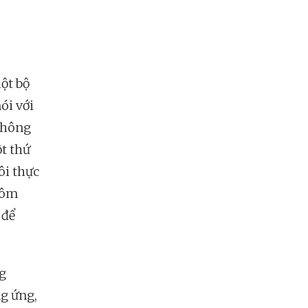
ột bộ
ói với
không
t thứ
ôi thực
i ôm
 để
g
g ứng,