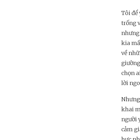
Tôi để 
trống v
nhưng 
kia mấ
về nhữ
giường
chọn ai
lời ngo
Nhưng 
khai m
người y
cảm gi
hực nh