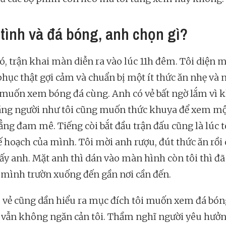
tình và đá bóng, anh chọn gì?
, trận khai màn diễn ra vào lúc 11h đêm. Tôi diện m
hục thật gợi cảm và chuẩn bị một ít thức ăn nhẹ và n
 muốn xem bóng đá cùng. Anh có vẻ bất ngờ lắm vì 
ằng người như tôi cũng muốn thức khuya để xem mộ
ẳng đam mê. Tiếng còi bắt đầu trận đấu cũng là lúc t
ế hoạch của mình. Tôi mời anh rượu, đút thức ăn rồ
ấy anh. Mặt anh thì dán vào màn hình còn tôi thì đã
mình trườn xuống đến gần nơi cần đến.
 vẻ cũng dần hiểu ra mục đích tôi muốn xem đá bón
vẫn không ngăn cản tôi. Thầm nghĩ người yêu hưởn