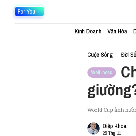
For You
Kinh Doanh
Văn Hóa
D
Cuộc Sống
Đời S
Ch
Well-ness
giườn
World Cup ảnh hưởn
Diệp Khoa
25 Thg 11