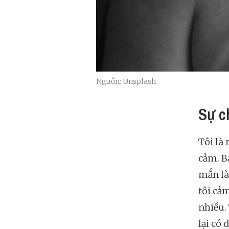
Nguồn: Unsplash
Sự c
Tôi là 
cảm. B
mắn là
tôi cả
nhiều.
lại có