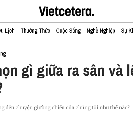
u Lịch
Thưởng Thức
Cuộc Sống
Nghề Nghiệp
Sự K
ống
ọn gì giữa ra sân và l
g?
g đến chuyện giường chiếu của chúng tôi như thế nào?