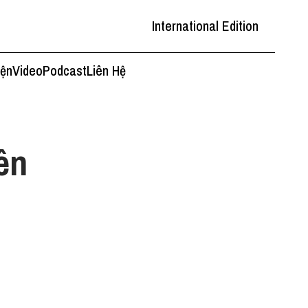
International Edition
iện
Video
Podcast
Liên Hệ
ên