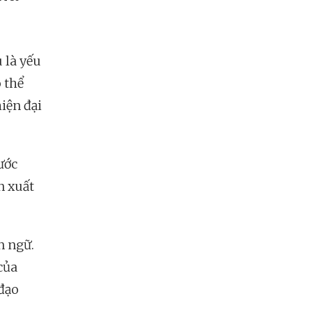
 là yếu
 thể
hiện đại
ước
n xuất
n ngữ.
của
 đạo