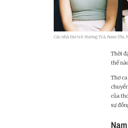
Các nhà thơ trẻ: Hương Trà, Nam Thi,
Thời đ
thế nà
Thơ ca
chuyển
của thơ
sự đồn
Nam 