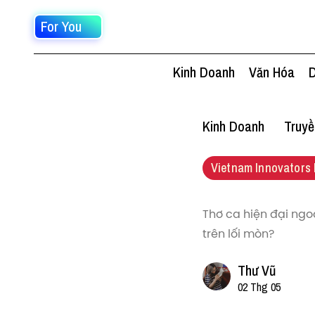
For You
Kinh Doanh
Văn Hóa
D
Kinh Doanh
Truy
Vietnam Innovators 
Thơ ca hiện đại ngo
trên lối mòn?
Thư Vũ
02 Thg 05