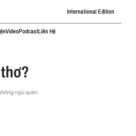
International Edition
iện
Video
Podcast
Liên Hệ
 thơ?
à không ngủ quên