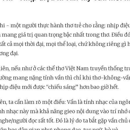
i - một người thực hành thơ trẻ cho rằng: nhịp điệu
n mang giá trị quan trọng bậc nhất trong thơ. Điều đó
tất cả mọi thời đại, mọi thể loại, chứ không riêng gì 
ơng đại.
iên, nếu như ở các thể thơ Việt Nam truyền thống tr
hường mang nặng tính vần thì chỉ khi thơ-không-vầ
nhịp điệu mới được “chiếu sáng” hơn bao giờ hết.
ên, ta cần làm rõ một điều: Vần là tính nhạc của ngô
nh nhạc này mà khả năng gieo nội dung vào trí nhớ 
ghe/người đọc rất tốt. Đó là lý do ta bắt gặp vần chủ
văn học dân gian như: phong dao, tục ngữ, hò vè.