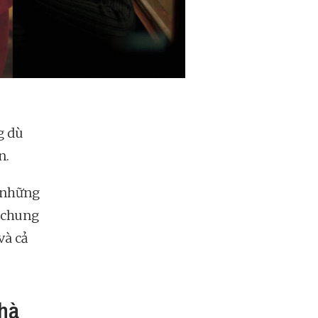
g dù
n.
n những
 chung
và cả
nhà