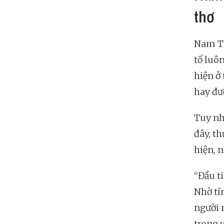
thơ
Nam Th
tố luô
hiện ở 
hay đư
Tuy nh
đây, t
hiện, 
“Đầu ti
Nhờ tí
người n
trong 