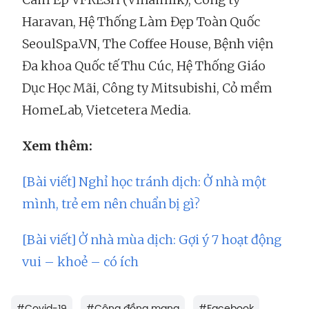
Haravan, Hệ Thống Làm Đẹp Toàn Quốc
SeoulSpa.VN, The Coffee House, Bệnh viện
Đa khoa Quốc tế Thu Cúc, Hệ Thống Giáo
Dục Học Mãi, Công ty Mitsubishi, Cỏ mềm
HomeLab, Vietcetera Media.
Xem thêm:
[Bài viết] Nghỉ học tránh dịch: Ở nhà một
mình, trẻ em nên chuẩn bị gì?
[Bài viết] Ở nhà mùa dịch: Gợi ý 7 hoạt động
vui – khoẻ – có ích
#
Covid-19
#
Cộng đồng mạng
#
Facebook