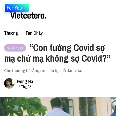
For You
Thương
Tan Chảy
“Con tưởng Covid sợ
Well-ness
mạ chứ mạ không sợ Covid?”
Chú thương bà lắm, còn liên tục dỗ dành bà.
Đông Hà
14 Thg 02