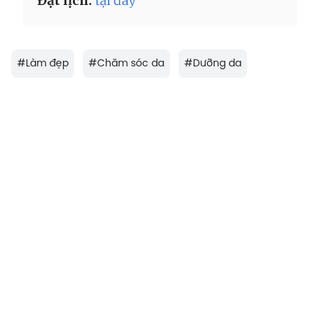
Đặt lịch:
tại đây
#
Làm đẹp
#
Chăm sóc da
#
Dưỡng da