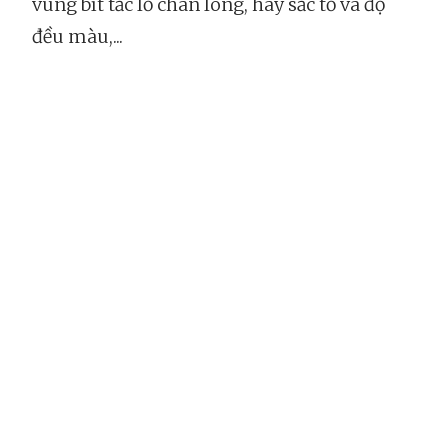
vùng bít tắc lỗ chân lông, hay sắc tố và độ
đều màu,...