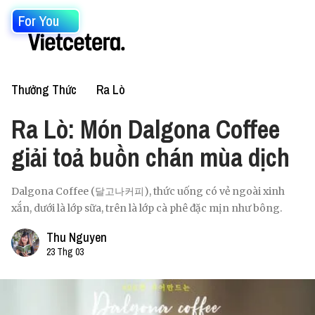
For You
Thưởng Thức
Ra Lò
Ra Lò: Món Dalgona Coffee
giải toả buồn chán mùa dịch
Dalgona Coffee (달고나커피), thức uống có vẻ ngoài xinh
xắn, dưới là lớp sữa, trên là lớp cà phê đặc mịn như bông.
Thu Nguyen
23 Thg 03