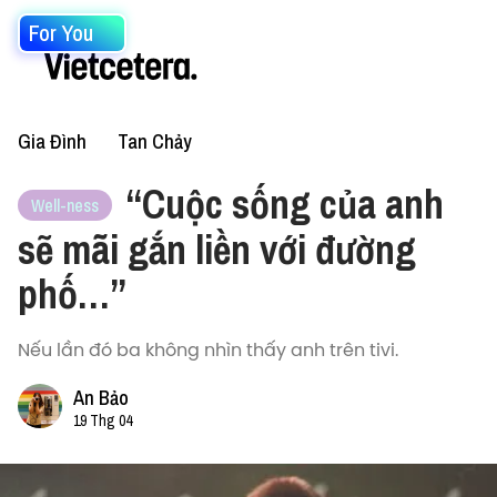
For You
Gia Đình
Tan Chảy
“Cuộc sống của anh
Well-ness
sẽ mãi gắn liền với đường
phố…”
Nếu lần đó ba không nhìn thấy anh trên tivi.
An Bảo
19 Thg 04