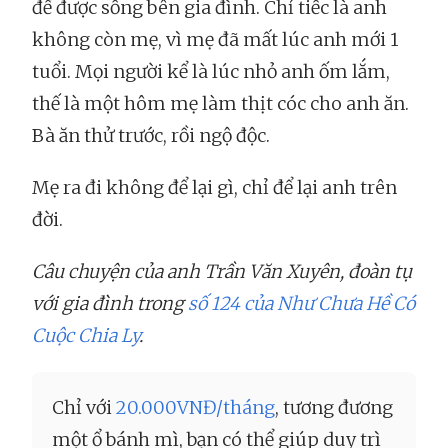
để được sống bên gia đình. Chỉ tiếc là anh
không còn mẹ, vì mẹ đã mất lúc anh mới 1
tuổi. Mọi người kể là lúc nhỏ anh ốm lắm,
thế là một hôm mẹ làm thịt cóc cho anh ăn.
Bà ăn thử trước, rồi ngộ độc.
Mẹ ra đi không để lại gì, chỉ để lại anh trên
đời.
Câu chuyện của anh Trần Văn Xuyên, đoàn tụ
với gia đình trong
số 124 của Như Chưa Hề Có
Cuộc Chia Ly
.
Chỉ với
20.000VNĐ/tháng
, tương đương
một ổ bánh mì, bạn có thể giúp duy trì