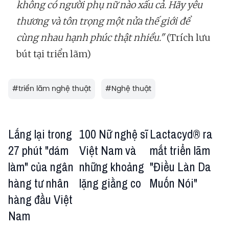
không có người phụ nữ nào xấu cả. Hãy yêu
thương và tôn trọng một nửa thế giới để
cùng nhau hạnh phúc thật nhiều."
(Trích lưu
bút tại triển lãm)
#
triển lãm nghệ thuật
#
Nghệ thuật
Lắng lại trong
100 Nữ nghệ sĩ
Lactacyd® ra
27 phút "dám
Việt Nam và
mắt triển lãm
làm" của ngân
những khoảng
"Điều Làn Da
hàng tư nhân
lặng giằng co
Muốn Nói"
hàng đầu Việt
Nam