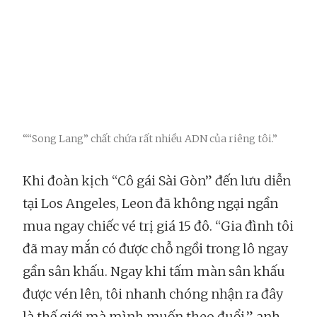
““Song Lang” chất chứa rất nhiều ADN của riêng tôi.”
Khi đoàn kịch “Cô gái Sài Gòn” đến lưu diễn
tại Los Angeles, Leon đã không ngại ngần
mua ngay chiếc vé trị giá 15 đô. “Gia đình tôi
đã may mắn có được chỗ ngồi trong lô ngay
gần sân khấu. Ngay khi tấm màn sân khấu
được vén lên, tôi nhanh chóng nhận ra đây
là thế giới mà mình muốn theo đuổi,” anh