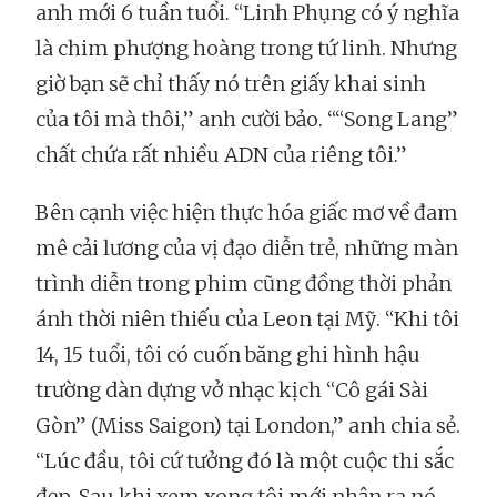
anh mới 6 tuần tuổi. “Linh Phụng có ý nghĩa
là chim phượng hoàng trong tứ linh. Nhưng
giờ bạn sẽ chỉ thấy nó trên giấy khai sinh
của tôi mà thôi,” anh cười bảo. ““Song Lang”
chất chứa rất nhiều ADN của riêng tôi.”
Bên cạnh việc hiện thực hóa giấc mơ về đam
mê cải lương của vị đạo diễn trẻ, những màn
trình diễn trong phim cũng đồng thời phản
ánh thời niên thiếu của Leon tại Mỹ. “Khi tôi
14, 15 tuổi, tôi có cuốn băng ghi hình hậu
trường dàn dựng vở nhạc kịch “Cô gái Sài
Gòn” (Miss Saigon) tại London,” anh chia sẻ.
“Lúc đầu, tôi cứ tưởng đó là một cuộc thi sắc
đẹp. Sau khi xem xong tôi mới nhận ra nó