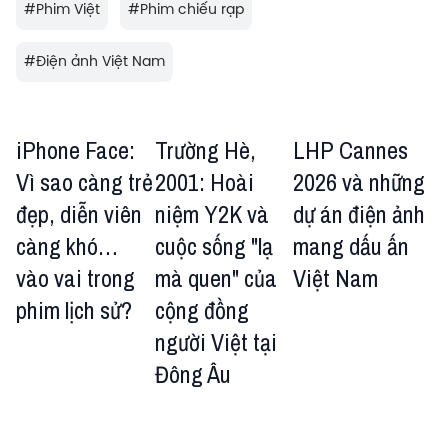
#
Phim Việt
#
Phim chiếu rạp
#
Điện ảnh Việt Nam
iPhone Face:
Trường Hè,
LHP Cannes
Vì sao càng trẻ
2001: Hoài
2026 và những
đẹp, diễn viên
niệm Y2K và
dự án điện ảnh
càng khó…
cuộc sống "lạ
mang dấu ấn
vào vai trong
mà quen" của
Việt Nam
phim lịch sử?
cộng đồng
người Việt tại
Đông Âu