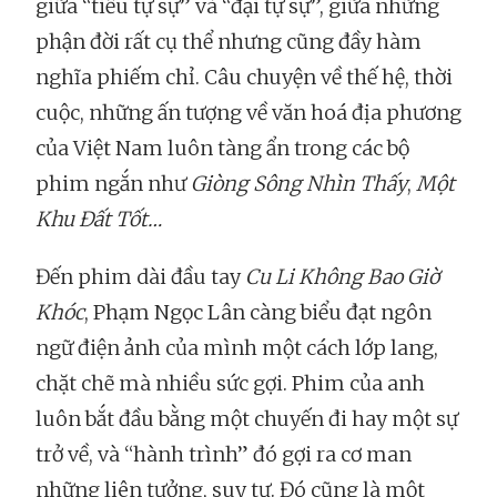
giữa “tiểu tự sự” và “đại tự sự”, giữa những
phận đời rất cụ thể nhưng cũng đầy hàm
nghĩa phiếm chỉ. Câu chuyện về thế hệ, thời
cuộc, những ấn tượng về văn hoá địa phương
của Việt Nam luôn tàng ẩn trong các bộ
phim ngắn như
Giòng Sông Nhìn Thấy
,
Một
Khu Đất Tốt…
Đến phim dài đầu tay
Cu Li Không Bao Giờ
Khóc
, Phạm Ngọc Lân càng biểu đạt ngôn
ngữ điện ảnh của mình một cách lớp lang,
chặt chẽ mà nhiều sức gợi. Phim của anh
luôn bắt đầu bằng một chuyến đi hay một sự
trở về, và “hành trình” đó gợi ra cơ man
những liên tưởng, suy tư. Đó cũng là một