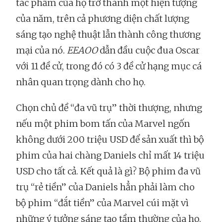
tác phẩm của họ trở thành một hiện tượng
của năm, trên cả phương diện chất lượng
sáng tạo nghệ thuật lẫn thành công thương
mại của nó.
EEAOO
dẫn đầu cuộc đua Oscar
với 11 đề cử, trong đó có 3 đề cử hạng mục cá
nhân quan trọng dành cho họ.
Chọn chủ đề “đa vũ trụ” thời thượng, nhưng
nếu một phim bom tấn của Marvel ngốn
không dưới 200 triệu USD để sản xuất thì bộ
phim của hai chàng Daniels chỉ mất 14 triệu
USD cho tất cả. Kết quả là gì? Bộ phim đa vũ
trụ “rẻ tiền” của Daniels hẳn phải làm cho
bộ phim “đắt tiền” của Marvel cúi mặt vì
những ý tưởng sáng tạo tầm thường của họ.