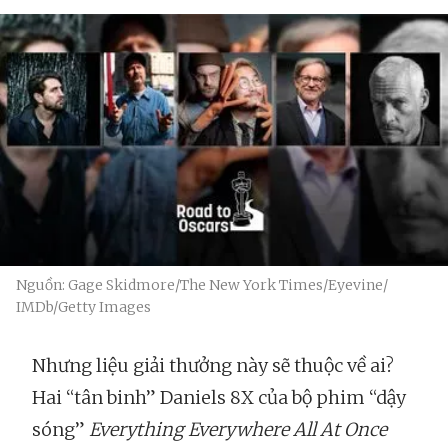
Nguồn: Gage Skidmore/The New York Times/Eyevine/
IMDb/Getty Images
Nhưng liệu giải thưởng này sẽ thuộc về ai?
Hai “tân binh” Daniels 8X của bộ phim “dậy
sóng”
Everything Everywhere All At Once