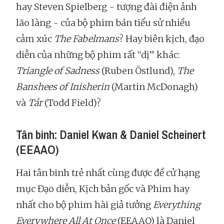
hay Steven Spielberg - tượng đài điện ảnh
lão làng - của bộ phim bán tiểu sử nhiều
cảm xúc
The Fabelmans
? Hay biên kịch, đạo
diễn của những bộ phim rất “dị” khác:
Triangle of Sadness
(Ruben Östlund),
The
Banshees of Inisherin
(Martin McDonagh)
và
Tár
(Todd Field)?
Tân binh: Daniel Kwan & Daniel Scheinert
(EEAAO)
Hai tân binh trẻ nhất cùng được đề cử hạng
mục Đạo diễn, Kịch bản gốc và Phim hay
nhất cho bộ phim hài giả tưởng
Everything
Everywhere All At Once
(EEAAO) là Daniel