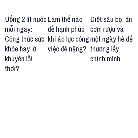
Uống 2 lít nước
Làm thế nào
Diệt sâu bọ, ăn
mỗi ngày:
để hạnh phúc
cơm rượu và
Công thức sức
khi áp lực công
một ngày hè để
khỏe hay lời
việc đè nặng?
thương lấy
khuyên lỗi
chính mình
thời?