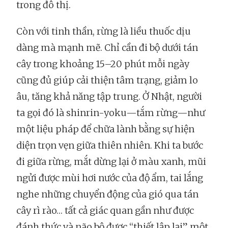
trong đô thị.
Còn với tinh thần, rừng là liều thuốc dịu
dàng mà mạnh mẽ. Chỉ cần đi bộ dưới tán
cây trong khoảng 15–20 phút mỗi ngày
cũng đủ giúp cải thiện tâm trạng, giảm lo
âu, tăng khả năng tập trung. Ở Nhật, người
ta gọi đó là shinrin-yoku—tắm rừng—như
một liệu pháp để chữa lành bằng sự hiện
diện trọn vẹn giữa thiên nhiên. Khi ta bước
đi giữa rừng, mắt dừng lại ở màu xanh, mũi
ngửi được mùi hơi nước của độ ẩm, tai lắng
nghe những chuyển động của gió qua tán
cây rì rào… tất cả giác quan gần như được
đánh thức và não bộ được “thiết lập lại” một