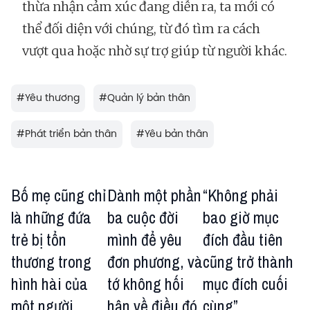
thừa nhận cảm xúc đang diễn ra, ta mới có
thể đối diện với chúng, từ đó tìm ra cách
vượt qua hoặc nhờ sự trợ giúp từ người khác.
#
Yêu thương
#
Quản lý bản thân
#
Phát triển bản thân
#
Yêu bản thân
Bố mẹ cũng chỉ
Dành một phần
“Không phải
là những đứa
ba cuộc đời
bao giờ mục
trẻ bị tổn
mình để yêu
đích đầu tiên
thương trong
đơn phương, và
cũng trở thành
hình hài của
tớ không hối
mục đích cuối
một người
hận về điều đó
cùng”