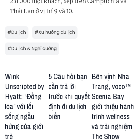
231.000 lượt khách, xếp trên Campuchia và
Thái Lan ở vị trí 9 và 10.
#
Du lịch
#
Xu hướng du lịch
#
Du lịch & Nghỉ dưỡng
Wink
5 Câu hỏi bạn
Bên vịnh Nha
Unscripted by
cần trả lời
Trang, voco™
Hyatt: “Đồng
trước khi quyết
Scenia Bay
lõa” với lối
định đi du lịch
giới thiệu hành
sống ngẫu
biển
trình wellness
hứng của giới
và trải nghiệm
trẻ
The Show