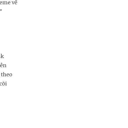
meme về
"
sk
rên
 theo
cõi