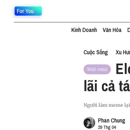
For You
Kinh Doanh
Văn Hóa
D
Cuộc Sống
Xu Hư
El
Well-ness
lãi cả 
Người làm meme lại
Phan Chung
29 Thg 04