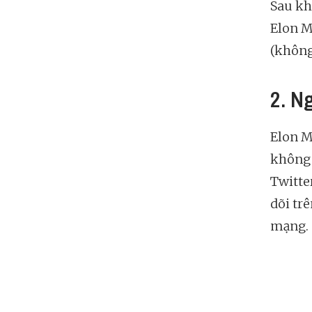
Sau kh
Elon M
(khôn
2. N
Elon M
không 
Twitte
dõi tr
mạng.