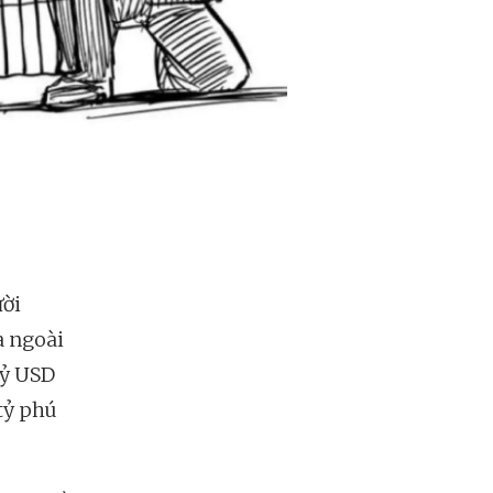
ười
a ngoài
tỷ USD
tỷ phú