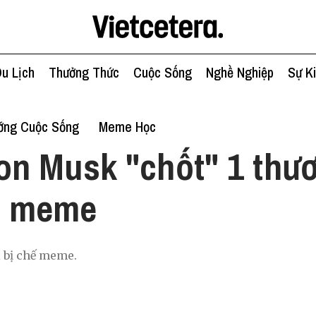
u Lịch
Thưởng Thức
Cuộc Sống
Nghề Nghiệp
Sự K
ớng Cuộc Sống
Meme Học
on Musk "chốt" 1 thư
tá meme
 bị chế meme.