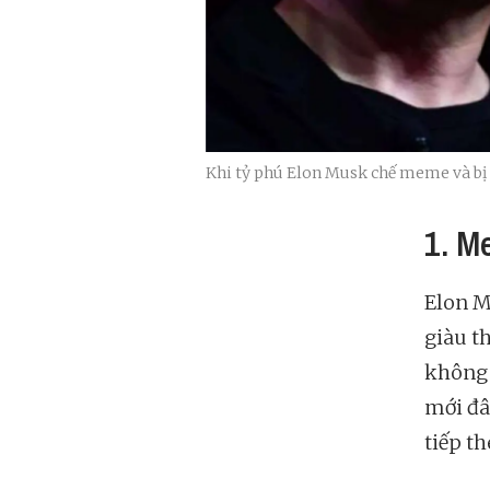
Khi tỷ phú Elon Musk chế meme và bị
1. M
Elon M
giàu th
không 
mới đâ
tiếp t