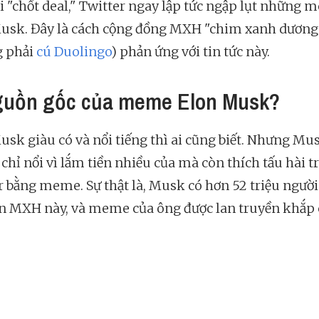
i "chốt deal," Twitter ngay lập tức ngập lụt những 
usk. Đây là cách cộng đồng MXH "chim xanh dương
g phải
cú Duolingo
) phản ứng với tin tức này.
guồn gốc của meme Elon Musk?
usk giàu có và nổi tiếng thì ai cũng biết. Nhưng Mu
chỉ nổi vì lắm tiền nhiều của mà còn thích tấu hài t
r bằng meme. Sự thật là, Musk có hơn 52 triệu người
ên MXH này, và meme của ông được lan truyền khắp 