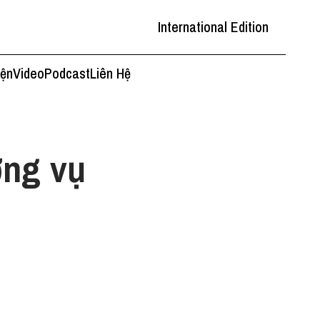
International Edition
iện
Video
Podcast
Liên Hệ
ơng vụ