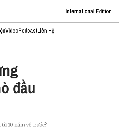
International Edition
iện
Video
Podcast
Liên Hệ
ừng
hò đầu
 từ 10 năm về trước?