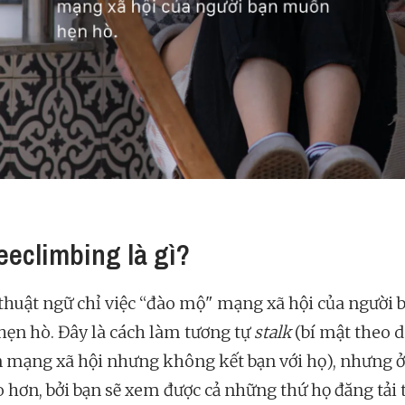
reeclimbing là gì?
 thuật ngữ chỉ việc “đào mộ" mạng xã hội của người 
ẹn hò. Đây là cách làm tương tự
stalk
(bí mật theo d
n mạng xã hội nhưng không kết bạn với họ), nhưng ở
o hơn, bởi bạn sẽ xem được cả những thứ họ đăng tải 