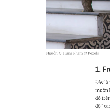
Nguồn: Q. Hưng Phạm @ Pexels
1. F
Đây là
muốn h
đó trê
độ” ca