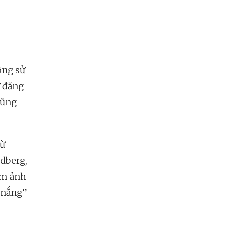
ông sử
ử đăng
cũng
từ
ldberg,
 ám ảnh
m nắng”