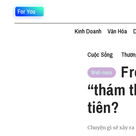
For You
Kinh Doanh
Văn Hóa
D
Cuộc Sống
Thươn
Fr
Well-ness
“thám t
tiên?
Chuyện gì sẽ xảy ra