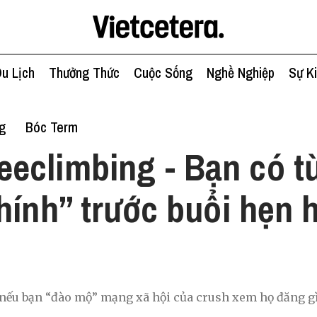
u Lịch
Thưởng Thức
Cuộc Sống
Nghề Nghiệp
Sự K
g
Bóc Term
eeclimbing - Bạn có t
hính” trước buổi hẹn 
 nếu bạn “đào mộ” mạng xã hội của crush xem họ đăng gì