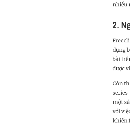
nhiều 
2. N
Freecl
dụng b
bài tr
được v
Còn th
series
một sát
với vi
khiến 