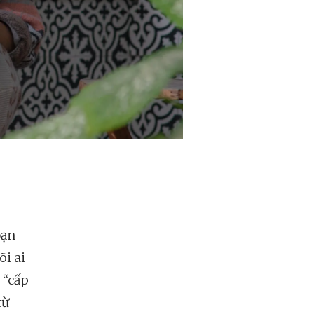
bạn
õi ai
 “cấp
từ