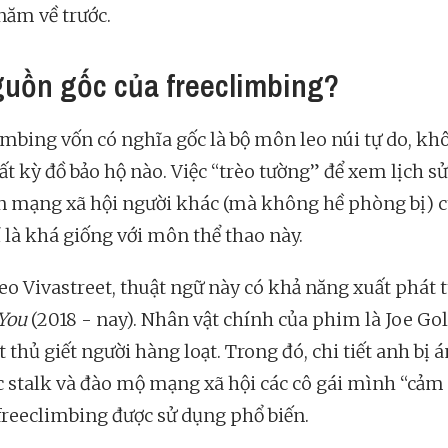
năm về trước.
guồn gốc của freeclimbing?
imbing vốn có nghĩa gốc là bộ môn leo núi tự do, kh
ất kỳ đồ bảo hộ nào. Việc “trèo tường” để xem lịch s
ên mạng xã hội người khác (mà không hề phòng bị) 
í là khá giống với môn thể thao này.
eo Vivastreet, thuật ngữ này có khả năng xuất phát 
You
(2018 - nay). Nhân vật chính của phim là Joe Go
 thủ giết người hàng loạt. Trong đó, chi tiết anh bị
ệc stalk và đào mộ mạng xã hội các cô gái mình “cả
freeclimbing được sử dụng phổ biến.