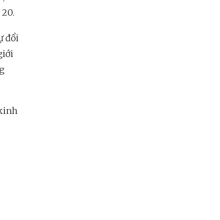
 20.
ự đổi
giới
ng
 kinh