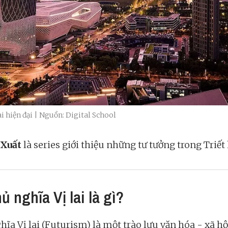
i hiện đại | Nguồn: Digital School
tXuất
là series giới thiệu những tư tưởng trong Triết 
ủ nghĩa Vị lai là gì?
ĩa Vị lai (Futurism) là một trào lưu văn hóa - xã hộ