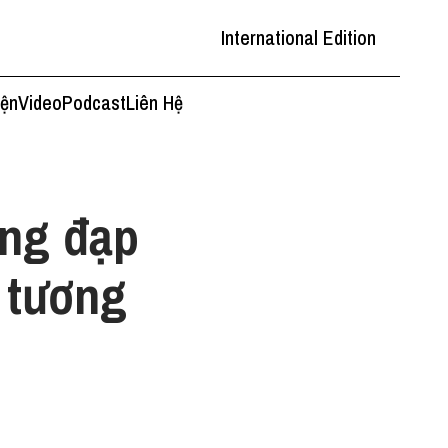
International Edition
iện
Video
Podcast
Liên Hệ
ọng đạp
 tương