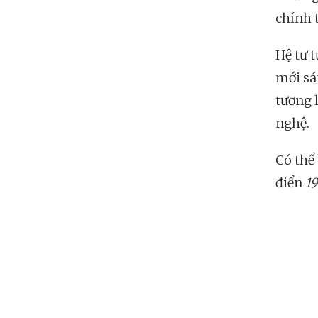
chính t
Hệ tư 
mới sá
tương 
nghệ.
Có thể 
điển
1