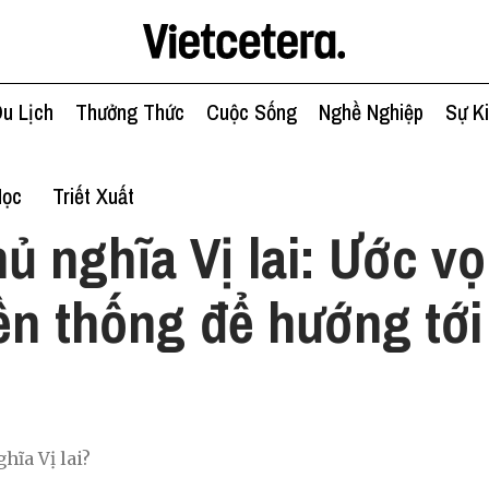
u Lịch
Thưởng Thức
Cuộc Sống
Nghề Nghiệp
Sự K
Học
Triết Xuất
ủ nghĩa Vị lai: Ước v
ền thống để hướng tới
hĩa Vị lai?