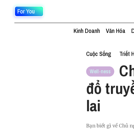
For You
Kinh Doanh
Văn Hóa
D
Cuộc Sống
Triết 
Ch
Well-ness
đổ truy
lai
Bạn biết gì về Chủ ng