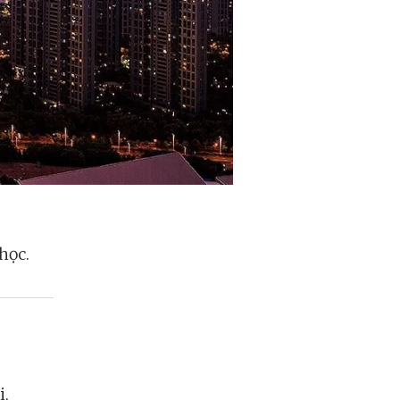
học.
i,