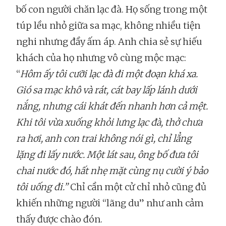
bố con người chăn lạc đà. Họ sống trong một
túp lều nhỏ giữa sa mạc, không nhiều tiện
nghi nhưng đầy ấm áp. Anh chia sẻ sự hiếu
khách của họ nhưng vô cùng mộc mạc:
“
Hôm ấy tôi cưỡi lạc đà đi một đoạn khá xa.
Gió sa mạc khô và rát, cát bay lấp lánh dưới
nắng, nhưng cái khát đến nhanh hơn cả mệt.
Khi tôi vừa xuống khỏi lưng lạc đà, thở chưa
ra hơi, anh con trai không nói gì, chỉ lẳng
lặng đi lấy nước. Một lát sau, ông bố đưa tôi
chai nước đó, hất nhẹ mặt cùng nụ cười ý bảo
tôi uống đi.”
Chỉ cần một cử chỉ nhỏ cũng đủ
khiến những người “lãng du” như anh cảm
thấy được chào đón.