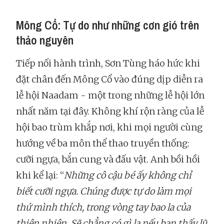
Mông Cổ: Tự do như những cơn gió trên
thảo nguyên
Tiếp nối hành trình, Sơn Tùng háo hức khi
đặt chân đến Mông Cổ vào đúng dịp diễn ra
lễ hội Naadam - một trong những lễ hội lớn
nhất năm tại đây. Không khí rộn ràng của lễ
hội bao trùm khắp nơi, khi mọi người cùng
hướng về ba môn thể thao truyền thống:
cưỡi ngựa, bắn cung và đấu vật. Anh bồi hồi
khi kể lại: “
Những cô cậu bé ấy không chỉ
biết cưỡi ngựa. Chúng được tự do làm mọi
thứ mình thích, trong vòng tay bao la của
thiên nhiên. Sẽ chẳng có gì lạ nếu bạn thấy lũ