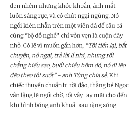
đen nhẻm nhưng khỏe khoắn, ánh mắt
luôn sáng rực, và có chút ngại ngùng. Nó
ngồi kiên nhẫn trên một viên đá để câu cá
cùng “bộ đồ nghề” chỉ vỏn vẹn là cuộn dây
nhỏ. Có lẽ vì muốn gần hơn,
“Tôi tiến lại, bắt
chuyện, nó ngại, trả lời lí nhí, nhưng rồi
chẳng hiểu sao, buổi chiều hôm đó, nó đi lẽo
đẽo theo tôi suốt” - anh Tùng chia sẻ.
Khi
chiếc thuyền chuẩn bị rời đảo, thằng bé Ngọc
vẫn lặng lẽ ngồi chờ, rồi vẫy tay mãi cho đến
khi hình bóng anh khuất sau rặng sóng.