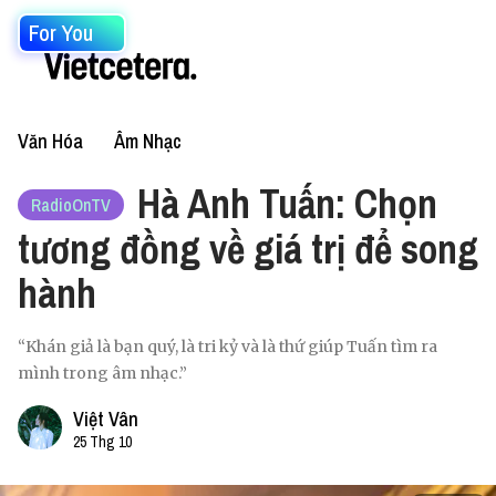
For You
Văn Hóa
Âm Nhạc
Hà Anh Tuấn: Chọn
RadioOnTV
tương đồng về giá trị để song
hành
“Khán giả là bạn quý, là tri kỷ và là thứ giúp Tuấn tìm ra
mình trong âm nhạc.”
Việt Vân
25 Thg 10