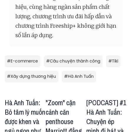
hiệu, cùng hàng ngàn sản phẩm chất
lượng, chương trình ưu đãi hấp dẫn và
chương trình Freeship+ không giới hạn
số lần áp dụng.
#
E-commerce
#
Câu chuyện thành công
#
Tiki
#
Xây dựng thương hiệu
#
Hà Anh Tuấn
Hà Anh Tuấn:
"Zoom" cận
[PODCAST] #1
Bỏ tâm lý muốn
cảnh căn
Hà Anh Tuấn:
được khen và
penthouse
Chuyện ép
ngủ ngon như
Marriott đẳng
mình đi hát và