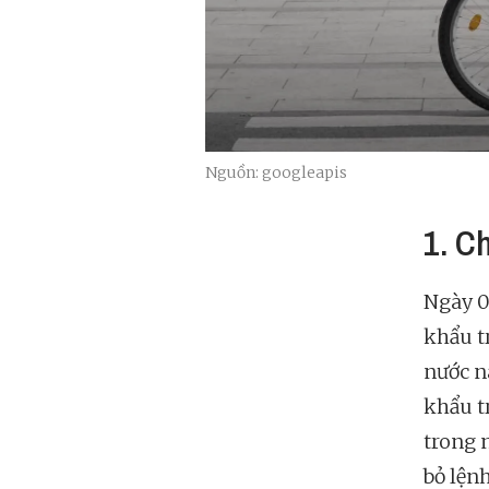
Nguồn: googleapis
1. C
Ngày 0
khẩu tr
nước n
khẩu t
trong 
bỏ lện