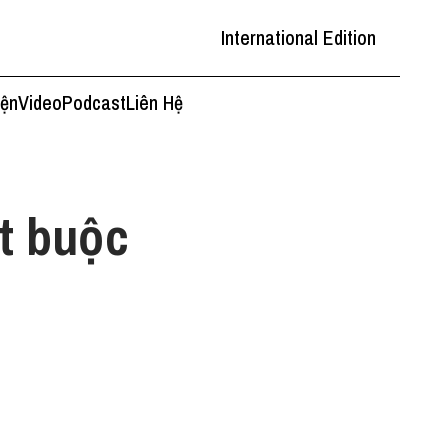
International Edition
iện
Video
Podcast
Liên Hệ
t buộc