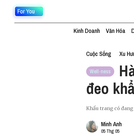
For You
Kinh Doanh
Văn Hóa
D
Cuộc Sống
Xu Hư
Hà
Well-ness
đeo khẩ
Khẩu trang có đang 
Minh Anh
05 Thg 05