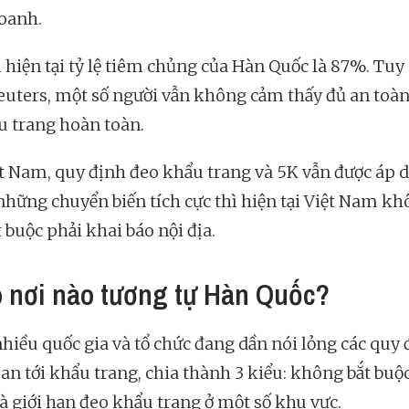
oanh.
i hiện tại tỷ lệ tiêm chủng của Hàn Quốc là 87%. Tuy
euters, một số người vẫn không cảm thấy đủ an toàn
u trang hoàn toàn.
ệt Nam, quy định đeo khẩu trang và 5K vẫn được áp 
những chuyển biến tích cực thì hiện tại Việt Nam k
 buộc phải khai báo nội địa.
ó nơi nào tương tự Hàn Quốc?
nhiều quốc gia và tổ chức đang dần nói lỏng các quy 
an tới khẩu trang, chia thành 3 kiểu: không bắt buộc
và giới hạn đeo khẩu trang ở một số khu vực.