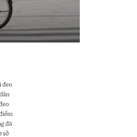
i đeo
 dân
 đeo
 điểm
ng đã
ơ sở