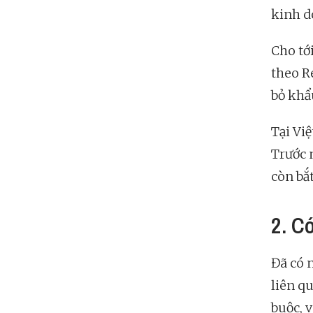
kinh d
Cho tớ
theo R
bỏ khẩ
Tại Vi
Trước 
còn bắt
2. C
Đã có 
liên qu
buộc, 