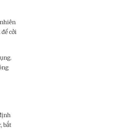
 nhiên
 để cởi
dụng.
hông
định
, bắt