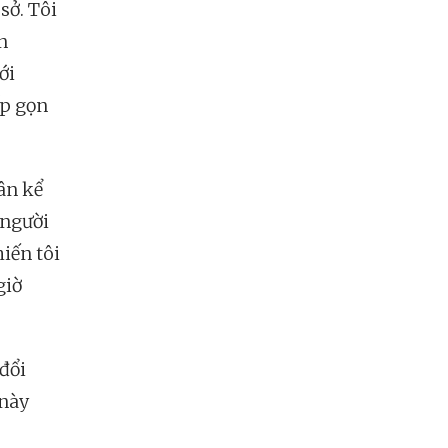
sở. Tôi
n
ới
ấp gọn
ân kể
 người
iến tôi
giờ
 đổi
 này