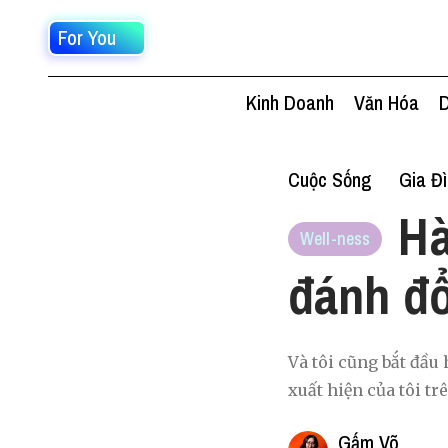
For You
Kinh Doanh
Văn Hóa
D
Cuộc Sống
Gia Đ
Hà
Well-ness
đánh đổ
Và tôi cũng bắt đầu 
xuất hiện của tôi t
Gấm Võ