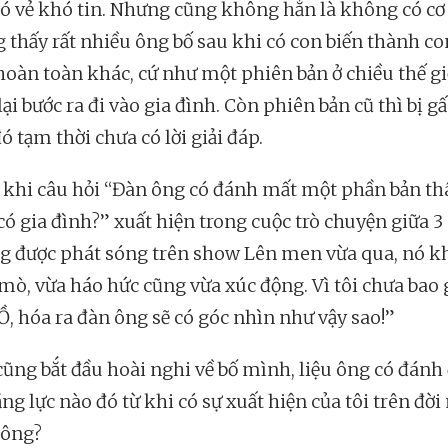
ó vẻ khó tin. Nhưng cũng không hẳn là không có cơ 
g thấy rất nhiều ông bố sau khi có con biến thành co
hoàn toàn khác, cứ như một phiên bản ở chiều thế gi
ại bước ra đi vào gia đình. Còn phiên bản cũ thì bị g
ó tạm thời chưa có lời giải đáp.
, khi câu hỏi “Đàn ông có đánh mất một phần bản th
có gia đình?” xuất hiện trong cuộc trò chuyện giữa 3
g được phát sóng trên show Lên men vừa qua, nó kh
 mò, vừa háo hức cũng vừa xúc động. Vì tôi chưa bao 
“Ồ, hóa ra đàn ông sẽ có góc nhìn như vậy sao!”
 cũng bắt đầu hoài nghi về bố mình, liệu ông có đánh
ng lực nào đó từ khi có sự xuất hiện của tôi trên đời
hông?