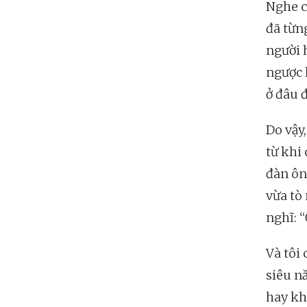
Nghe c
đã từn
người 
ngược l
ở đâu đ
Do vậy
từ khi 
đàn ôn
vừa tò
nghĩ: 
Và tôi
siêu nă
hay k