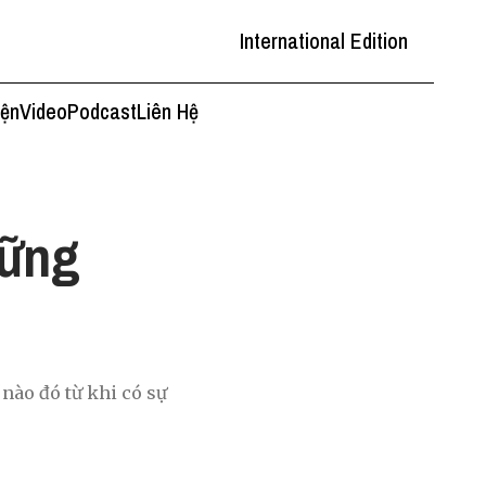
International Edition
iện
Video
Podcast
Liên Hệ
hững
 nào đó từ khi có sự