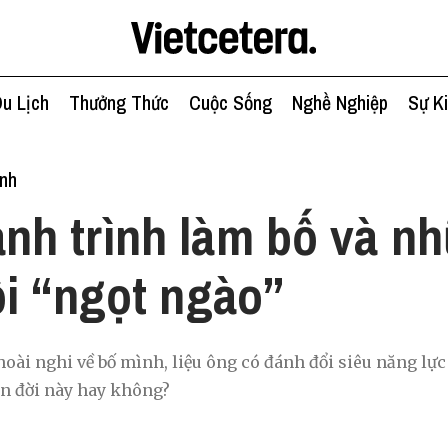
u Lịch
Thưởng Thức
Cuộc Sống
Nghề Nghiệp
Sự K
ình
nh trình làm bố và n
i “ngọt ngào”
hoài nghi về bố mình, liệu ông có đánh đổi siêu năng lực
rên đời này hay không?