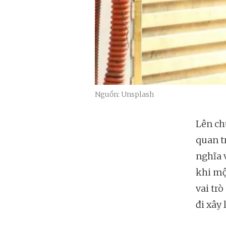
Nguồn: Unsplash
Lên ch
quan t
nghĩa 
khi mộ
vai tr
đi xây