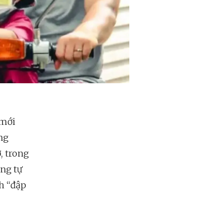
 mới
ng
, trong
ơng tự
nh “đập