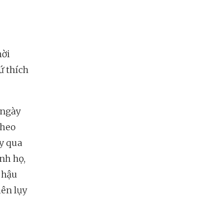
hời
ứ thích
 ngày
theo
ày qua
nh họ,
 hậu
iên lụy