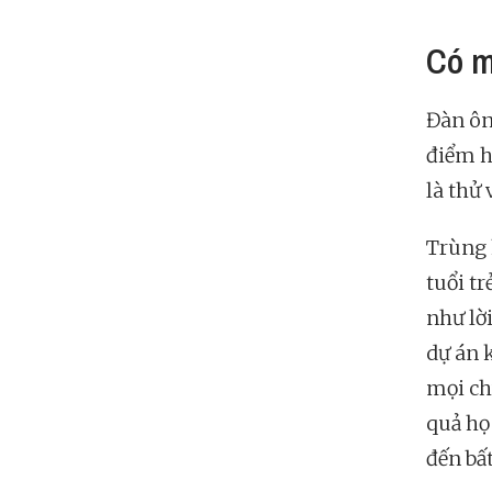
Có m
Đàn ôn
điểm h
là thử 
Trùng 
tuổi tr
như lờ
dự án 
mọi ch
quả họ
đến bất