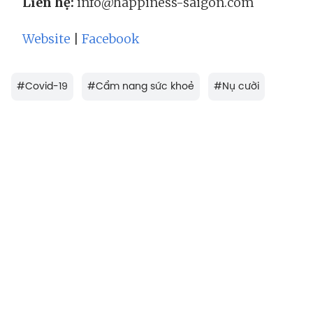
Liên hệ:
info@happiness-saigon.com
Website
|
Facebook
#
Covid-19
#
Cẩm nang sức khoẻ
#
Nụ cười