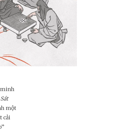
ĩ minh
h
Sát
nh một
 cải
o”