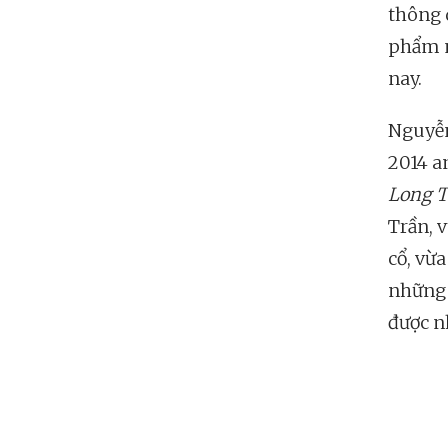
thông 
phẩm m
nay.
Nguyễn
2014 a
Long 
Trần, 
cổ, vừ
những C
được n