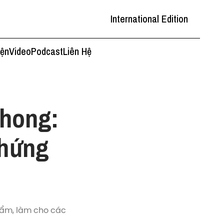
International Edition
iện
Video
Podcast
Liên Hệ
Phong:
 hứng
phẩm, làm cho các