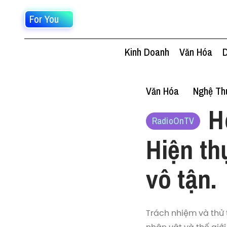
For You
Kinh Doanh
Văn Hóa
D
Văn Hóa
Nghệ Thu
H
RadioOnTV
Hiện th
vô tận.
Trách nhiệm và thử 