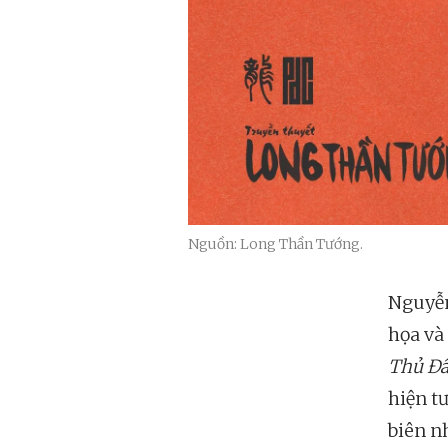
Nguồn: Long Thần Tướng.
Nguyễn
họa và
Thủ Đ
hiện t
biên n