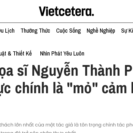
u Lịch
Thưởng Thức
Cuộc Sống
Nghề Nghiệp
Sự K
ật & Thiết Kế
Nhìn Phát Yêu Luôn
ọa sĩ Nguyễn Thành 
ực chính là "mỏ" cảm
thách lớn nhất của một tác giả là tôn trọng chính tác 