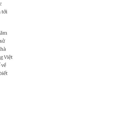
c
 tới
 năm
 sử
nhà
g Việt
 về
biết