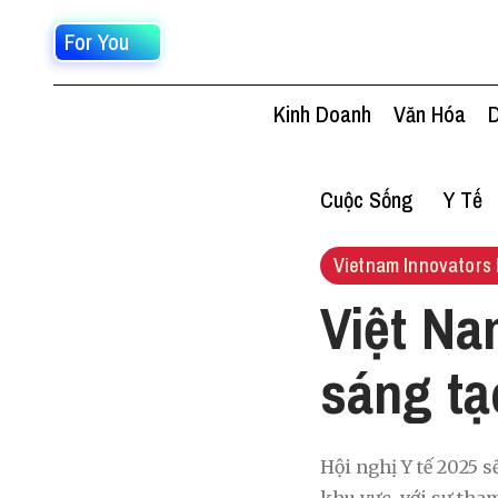
For You
Kinh Doanh
Văn Hóa
D
Cuộc Sống
Y Tế
Vietnam Innovators 
Việt Na
sáng tạ
Hội nghị Y tế 2025 s