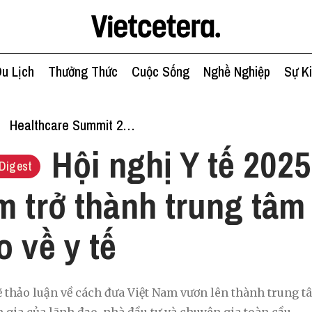
u Lịch
Thưởng Thức
Cuộc Sống
Nghề Nghiệp
Sự K
Healthcare Summit 2025
Hội nghị Y tế 202
Digest
m trở thành trung tâm
o về y tế
ẽ thảo luận về cách đưa Việt Nam vươn lên thành trung tâ