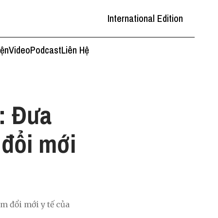
International Edition
iện
Video
Podcast
Liên Hệ
5: Đưa
 đổi mới
m đổi mới y tế của