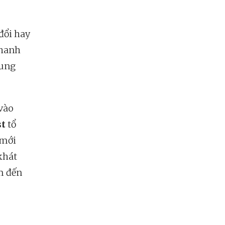
đổi hay
nhanh
rung
 vào
st
tổ
 mới
khát
ểm đến