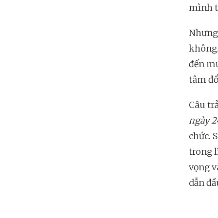
mình t
Nhưng 
không. 
đến mứ
tâm đổ
Câu trả
ngày 2
chức. S
trong 
vọng v
dẫn đầ