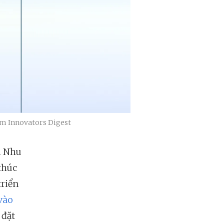
nam Innovators Digest
. Nhu
thúc
triển
vào
 đặt