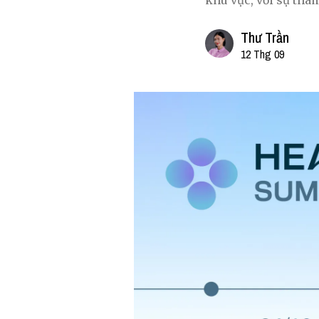
khu vực, với sự tham
Thư Trần
12 Thg 09