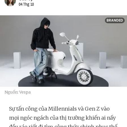
04 Thg 10
BRANDED
Nguồn: Vespa
Sự tấn công của Millennials và Gen Z vào
mọi ngóc ngách của thị trường khiến ai nấy
đều ráo riết đi tìm công thức chinh phục thế