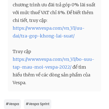
chương trình ưu đãi trả góp 0% lãi suất
với mức thuế VAT chỉ 8%. Để biết thêm
chi tiết, truy cập:
https://www.vespa.com/vn_VI/uu-
dai/tra-gop-khong-lai-suat/
Truy cập
https://www.vespa.com/vn_VI/bo-suu-
tap-mau-moi-vespa-2022/
để tìm
hiểu thêm về các dòng sản phẩm của
Vespa.
#
Vespa
#
Vespa Sprint