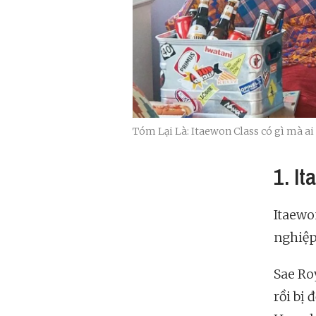
Tóm Lại Là: Itaewon Class có gì mà a
1. I
Itaewo
nghiệp
Sae Roy
rồi bị 