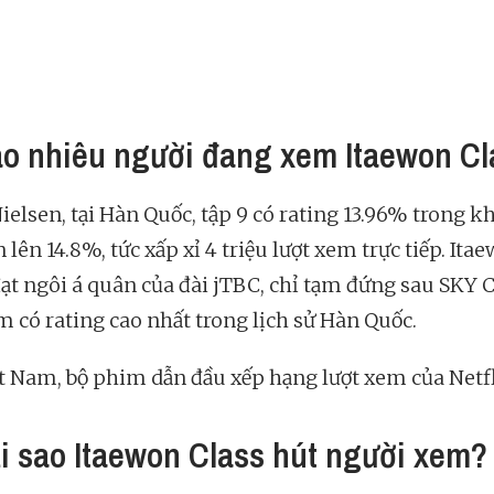
ao nhiêu người đang xem Itaewon Cl
elsen, tại Hàn Quốc, tập 9 có rating 13.96% trong kh
 lên 14.8%, tức xấp xỉ 4 triệu lượt xem trực tiếp. Ita
đạt ngôi á quân của đài jTBC, chỉ tạm đứng sau SKY C
m có rating cao nhất trong lịch sử Hàn Quốc.
ệt Nam, bộ phim dẫn đầu xếp hạng lượt xem của Netfl
ại sao Itaewon Class hút người xem?