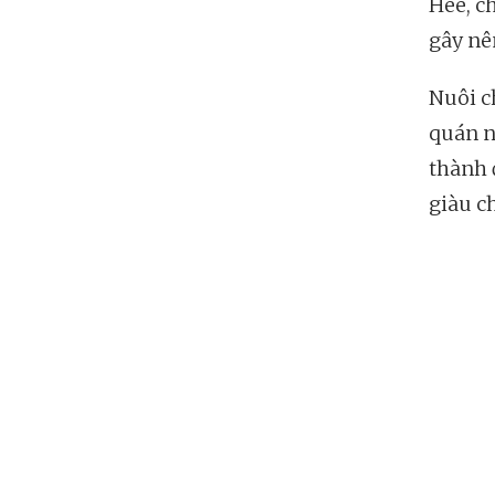
Hee, c
gây nê
Nuôi c
quán n
thành 
giàu c