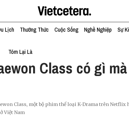
u Lịch
Thưởng Thức
Cuộc Sống
Nghề Nghiệp
Sự K
h
Tóm Lại Là
taewon Class có gì mà
aewon Class, một bộ phim thể loại K-Drama trên Netflix 
 ở Việt Nam