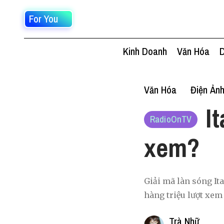
For You
Kinh Doanh
Văn Hóa
D
Văn Hóa
Điện Ản
I
RadioOnTV
xem?
Giải mã làn sóng It
hàng triệu lượt xem
Trà Nhữ