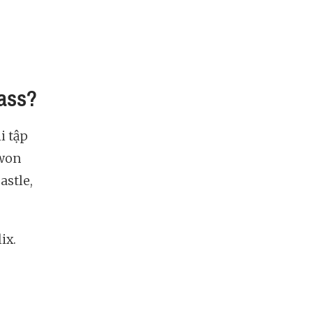
ass?
i tập
ewon
astle,
ix.