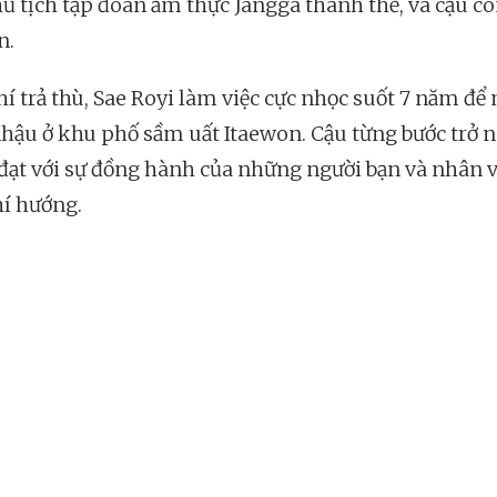
hủ tịch tập đoàn ẩm thực Jangga thanh thế, và cậu co
n.
hí trả thù, Sae Royi làm việc cực nhọc suốt 7 năm để
hậu ở khu phố sầm uất Itaewon. Cậu từng bước trở 
đạt với sự đồng hành của những người bạn và nhân 
hí hướng.