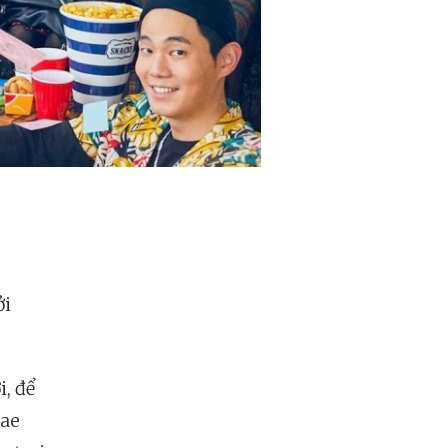
ởi
i, để
Dae