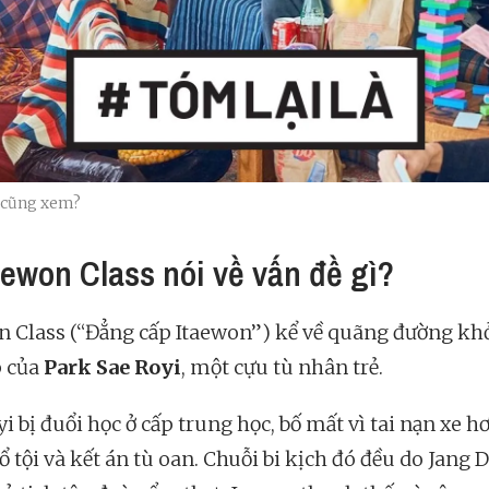
i cũng xem?
taewon Class nói về vấn đề gì?
n Class (“Đẳng cấp Itaewon”) kể về quãng đường kh
 của
Park Sae Royi
, một cựu tù nhân trẻ.
i bị đuổi học ở cấp trung học, bố mất vì tai nạn xe hơ
đổ tội và kết án tù oan. Chuỗi bi kịch đó đều do Jang 