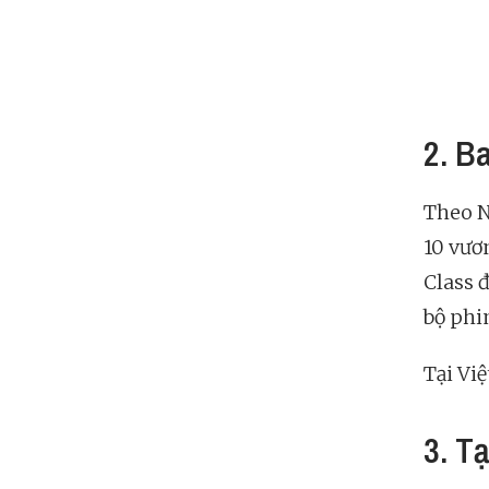
2. B
Theo Ni
10 vươn
Class 
bộ phi
Tại Vi
3. T