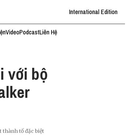
International Edition
iện
Video
Podcast
Liên Hệ
i với bộ
alker
 thành tố đặc biệt