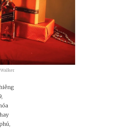
e Walker
ghiêng
9,
 hóa
 hay
phú,