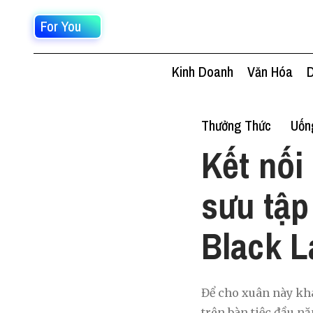
For You
Kinh Doanh
Văn Hóa
D
Thưởng Thức
Uốn
Kết nối
sưu tập
Black L
Để cho xuân này kha
trên bàn tiệc đầu n