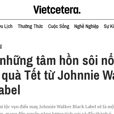
u Lịch
Thưởng Thức
Cuộc Sống
Nghề Nghiệp
Sự K
g
 những tâm hồn sôi nổ
 quà Tết từ Johnnie W
abel
i lộc vạn điều may, Johnnie Walker Black Label sẽ là một
ăm, mang đến nguồn năng lượng tích cực và đầy thành ý.