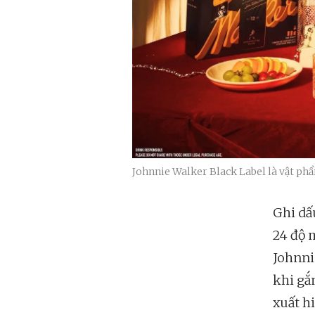
Johnnie Walker Black Label là vật phẩ
Ghi dấ
24 độ 
Johnni
khi gắ
xuất h