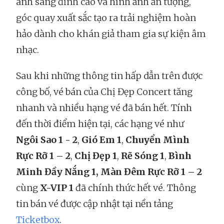
ánh sáng đỉnh cao và hình ảnh ấn tượng,
góc quay xuất sắc tạo ra trải nghiệm hoàn
hảo dành cho khán giả tham gia sự kiện âm
nhạc.
Sau khi những thông tin hấp dẫn trên được
công bố, vé bán của Chị Đẹp Concert tăng
nhanh và nhiều hạng vé đã bán hết. Tính
đến thời điểm hiện tại, các hạng vé như
Ngôi Sao 1 - 2
,
Gió Em 1
,
Chuyển Mình
Rực Rỡ 1 – 2
,
Chị Đẹp 1
,
Rẽ Sóng 1
,
Bình
Minh Đầy Nắng 1,
Màn Đêm Rực Rỡ 1 – 2
cùng
X-VIP 1
đã chính thức hết vé. Thông
tin bán vé được cập nhật tại nền tảng
Ticketbox
.