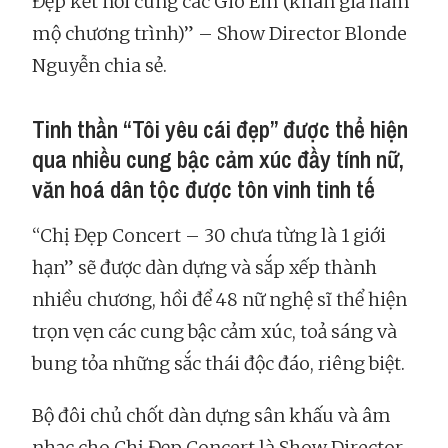
Đẹp kết nối cùng các Gió Em (khán giả hâm
mộ chương trình)” – Show Director Blonde
Nguyễn chia sẻ.
Tinh thần “Tôi yêu cái đẹp” được thể hiện
qua nhiều cung bậc cảm xúc đầy tính nữ,
văn hoá dân tộc được tôn vinh tinh tế
“Chị Đẹp Concert – 30 chưa từng là 1 giới
hạn” sẽ được dàn dựng và sắp xếp thành
nhiều chương, hồi để 48 nữ nghệ sĩ thể hiện
trọn vẹn các cung bậc cảm xúc, toả sáng và
bung tỏa những sắc thái độc đáo, riêng biệt.
Bộ đôi chủ chốt dàn dựng sân khấu và âm
nhạc cho Chị Đẹp Concert là Show Director