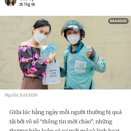
25 Thg 05
BRANDED
Nguồn: BAEMIN
Giữa lúc hằng ngày mỗi người thường bị quá
tải bởi vô số “thông tin mời chào”, những
thương hiệu luôn có sự mới mẻ và linh hoạt