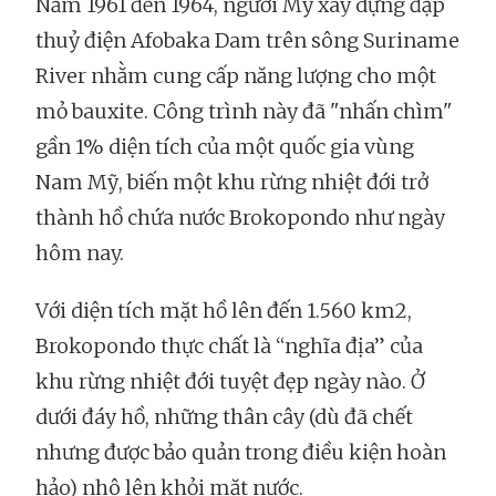
Năm 1961 đến 1964, người Mỹ xây dựng đập
thuỷ điện Afobaka Dam trên sông Suriname
River nhằm cung cấp năng lượng cho một
mỏ bauxite. Công trình này đã "nhấn chìm"
gần 1% diện tích của một quốc gia vùng
Nam Mỹ, biến một khu rừng nhiệt đới trở
thành hồ chứa nước Brokopondo như ngày
hôm nay.
Với diện tích mặt hồ lên đến 1.560 km2,
Brokopondo thực chất là “nghĩa địa” của
khu rừng nhiệt đới tuyệt đẹp ngày nào. Ở
dưới đáy hồ, những thân cây (dù đã chết
nhưng được bảo quản trong điều kiện hoàn
hảo) nhô lên khỏi mặt nước.