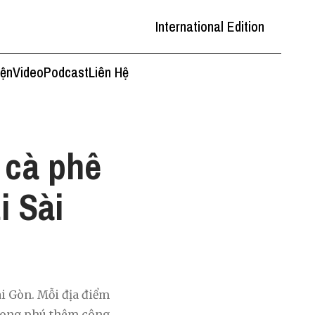
International Edition
iện
Video
Podcast
Liên Hệ
 cà phê
i Sài
ài Gòn. Mỗi địa điểm
 phong phú thêm công