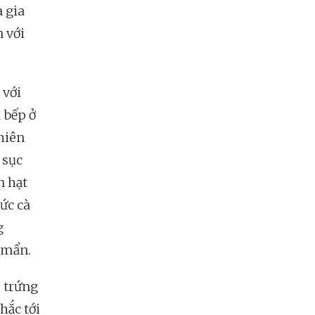
a gia
n với
 với
 bếp ở
hiên
 sục
n hạt
ức cà
g
 mẩn.
ê trứng
hắc tới