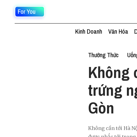
For You
Kinh Doanh
Văn Hóa
D
Thưởng Thức
Uốn
Không c
trứng n
Gòn
Không cần tới Hà Nộ
được nhắc tới trong