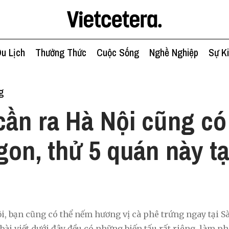
u Lịch
Thưởng Thức
Cuộc Sống
Nghề Nghiệp
Sự K
g
ần ra Hà Nội cũng có
gon, thử 5 quán này tạ
i, bạn cũng có thể nếm hương vị cà phê trứng ngay tại S
 bài viết dưới đây đều có những biến tấu rất riêng, làm