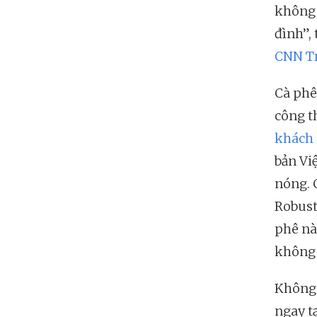
không t
đình”,
CNN Tr
Cà phê 
công t
khách 
bản Vi
nóng. 
Robust
phê nà
không 
Không 
ngay t