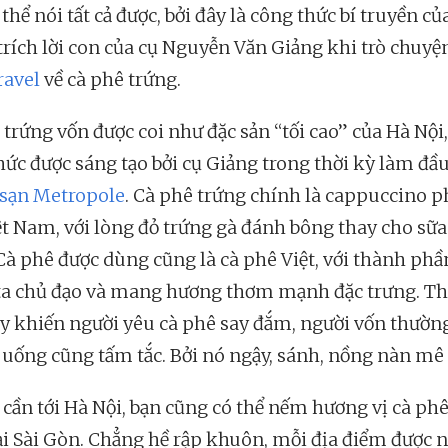
hể nói tất cả được, bởi đây là công thức bí truyền củ
 trích lời con của cụ Nguyễn Văn Giảng khi trò chuyệ
avel
về cà phê trứng.
trứng vốn được coi như đặc sản “tối cao” của Hà Nội,
hức được sáng tạo bởi cụ Giảng trong thời kỳ làm đầu
sạn Metropole
. Cà phê trứng chính là cappuccino p
ệt Nam, với lòng đỏ trứng gà đánh bông thay cho sữa
Cà phê được dùng cũng là cà phê Việt, với thành phầ
a chủ đạo và mang hương thơm mạnh đặc trưng. Th
y khiến người yêu cà phê say đắm, người vốn thườn
uống cũng tấm tắc. Bởi nó ngậy, sánh, nồng nàn mê
cần tới Hà Nội, bạn cũng có thể nếm hương vị cà ph
ại Sài Gòn. Chẳng hề rập khuôn, mỗi địa điểm được n