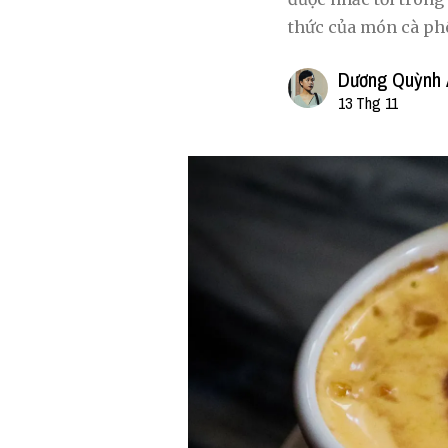
thức của món cà phê
Dương Quỳnh 
13 Thg 11