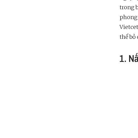
trong b
phong 
Vietce
thể bỏ 
1. N