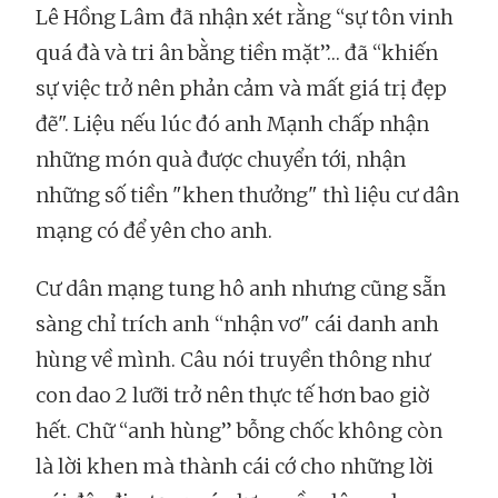
Lê Hồng Lâm đã nhận xét rằng “sự tôn vinh
quá đà và tri ân bằng tiền mặt”… đã “khiến
sự việc trở nên phản cảm và mất giá trị đẹp
đẽ". Liệu nếu lúc đó anh Mạnh chấp nhận
những món quà được chuyển tới, nhận
những số tiền "khen thưởng" thì liệu cư dân
mạng có để yên cho anh.
Cư dân mạng tung hô anh nhưng cũng sẵn
sàng chỉ trích anh “nhận vơ" cái danh anh
hùng về mình. Câu nói truyền thông như
con dao 2 lưỡi trở nên thực tế hơn bao giờ
hết. Chữ “anh hùng” bỗng chốc không còn
là lời khen mà thành cái cớ cho những lời