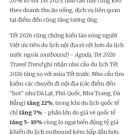
20% so với Tết 2025; nhu cầu này cũng kéo
theo doanh thu ăn uống, dịch vụ liên quan
tại điểm đến cũng tăng tương ứng.
Tết 2026 cũng chứng kiến làn sóng người
Việt ưu tiên du lịch nội địa rõ rệt hơn du lịch
nước ngoài
(outbound)
-
Agoda, Tet 2026
Travel Trend
ghi nhận nhu cầu du lịch Tết
2026 tăng so với mùa Tết trước. Nhu cầu tìm
kiếm các chuyến đi nội địa (các điểm đến
“hot" như Đà Lạt, Phú Quốc, Nha Trang, Đà
Nẵng)
tăng 22%
, trong khi du lịch quốc tế
chỉ
tăng 7%
- phần lớn do giá vé quốc tế
tăng 5–10%
cùng lo ngại biến động tỷ giá
khiến du lịch outbound kém hấp dẫn hơn.