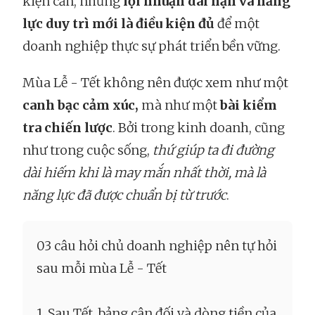
kiện cần, nhưng
lợi nhuận dài hạn và năng
lực duy trì mới là điều kiện đủ
để một
doanh nghiệp thực sự phát triển bền vững.
Mùa Lễ - Tết không nên được xem như một
canh bạc cảm xúc,
mà như một
bài kiểm
tra chiến lược
. Bởi trong kinh doanh, cũng
như trong cuộc sống,
thứ giúp ta đi đường
dài hiếm khi là may mắn nhất thời, mà là
năng lực đã được chuẩn bị từ trước
.
03 câu hỏi chủ doanh nghiệp nên tự hỏi
sau mỗi mùa Lễ - Tết
1. Sau Tết, bảng cân đối và dòng tiền của