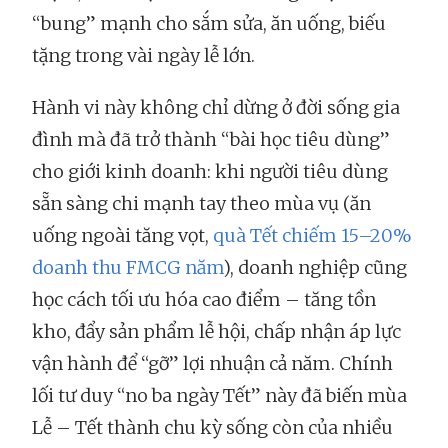
“bung” mạnh cho sắm sửa, ăn uống, biếu
tặng trong vài ngày lễ lớn.
Hành vi này không chỉ dừng ở đời sống gia
đình mà đã trở thành “bài học tiêu dùng”
cho giới kinh doanh: khi người tiêu dùng
sẵn sàng chi mạnh tay theo mùa vụ (ăn
uống ngoài tăng vọt,
quà Tết chiếm 15–20%
doanh thu FMCG năm
), doanh nghiệp cũng
học cách tối ưu hóa cao điểm – tăng tồn
kho, đẩy sản phẩm lễ hội, chấp nhận áp lực
vận hành để “gỡ” lợi nhuận cả năm. Chính
lối tư duy “no ba ngày Tết” này đã biến mùa
Lễ – Tết thành chu kỳ sống còn của nhiều