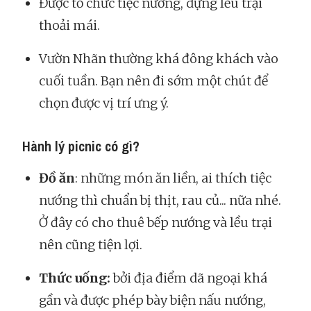
Được tổ chức tiệc nướng, dựng lều trại
thoải mái.
Vườn Nhãn thường khá đông khách vào
cuối tuần. Bạn nên đi sớm một chút để
chọn được vị trí ưng ý.
Hành lý picnic có gì?
Đồ ăn
: những món ăn liền, ai thích tiệc
nướng thì chuẩn bị thịt, rau củ... nữa nhé.
Ở đây có cho thuê bếp nướng và lều trại
nên cũng tiện lợi.
Thức uống:
bởi địa điểm dã ngoại khá
gần và được phép bày biện nấu nướng,