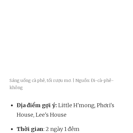
Sáng uống cà phê, tối rượu mơ. | Nguồn: Đi-cà-phê-
không
Địa điểm gợi ý:
Little H'mong, Phơri's
House, Lee's House
Thời gian
: 2 ngày 1 đêm