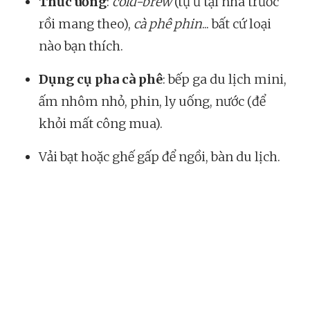
Thức uống
:
cold-brew
(tự ủ tại nhà trước
rồi mang theo),
cà phê phin
... bất cứ loại
nào bạn thích.
Dụng cụ pha cà phê
: bếp ga du lịch mini,
ấm nhôm nhỏ, phin, ly uống, nước (để
khỏi mất công mua).
Vải bạt hoặc ghế gấp để ngồi, bàn du lịch.