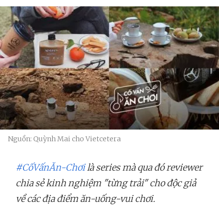
Nguồn: Quỳnh Mai cho Vietcetera
#CốVấnĂn-Chơi
là series mà qua đó reviewer
chia sẻ kinh nghiệm "từng trải" cho độc giả
về các địa điểm ăn-uống-vui chơi.