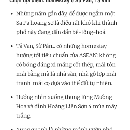
Chọn địa điểm: homestay ở Sử Pán, Tả Van
Những năm gần đây, để được ngắm một
Sa Pa hoang sơ là điều rất khó khi thành
phố này đang dần dần bê-tông-hoá.
Tả Van, Sử Pán... có những homestay
hướng tới tiêu chuẩn của ASEAN: không
có bóng dáng xi măng cốt thép, mái tôn
mái bằng mà là nhà sàn, nhà gỗ lợp mái
tranh, mái cọ dựa vào thế đất tự nhiên.
Hướng nhìn xuống thung lũng Mường
Hoa và đỉnh Hoàng Liên Sơn 4 mùa mây
trắng.
Xung quanh là những mảnh vườn nhỏ