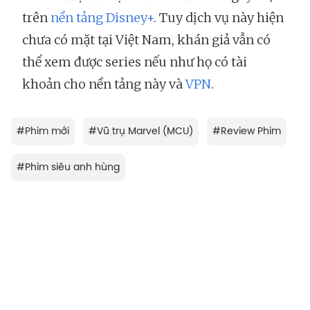
trên
nền tảng Disney+
. Tuy dịch vụ này hiện
chưa có mặt tại Việt Nam, khán giả vẫn có
thể xem được series nếu như họ có tài
khoản cho nền tảng này và
VPN
.
#
Phim mới
#
Vũ trụ Marvel (MCU)
#
Review Phim
#
Phim siêu anh hùng