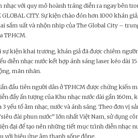
 nhạc với quy mô hoành tráng diễn ra ngay bên tro
 GLOBAL CITY. Sự kiện chào đón hơn 1000 khán giả,
lai sầm uất và nhộn nhip của The Global City – tru
a TP.HCM.
i sự kiện khai trương, khán giả đã được chiêm ngưỡn
ểu diễn nhạc nước kết hợp ánh sáng laser kéo dài 15
ộng, mãn nhãn.
 lần đầu tiên người dân ở TP.HCM được chứng kiến 
diễn đầy ấn tượng của Khu nhạc nước dài gần 160m, k
a 3 yếu tố âm nhạc, nước và ánh sáng. Theo đơn vị sả
 “siêu đài phun nước” lớn nhất Việt Nam, sử dụng cô
iện đại để tạo nên những tiết mục trình diễn nhạc n
u với hiệu ứng âm thanh sống động.