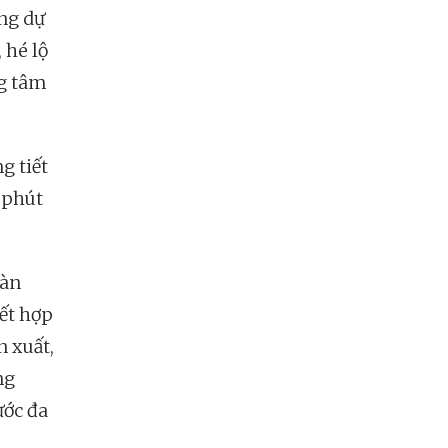
ng dự
 hé lộ
ng tâm
g tiết
 phút
màn
ết hợp
n xuất,
ng
ước đa