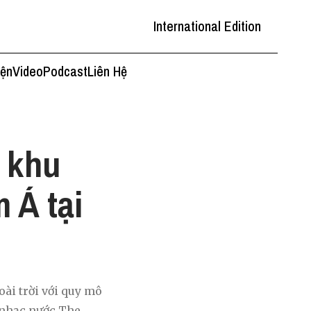
International Edition
iện
Video
Podcast
Liên Hệ
 khu
 Á tại
ài trời với quy mô
i nhạc nước The