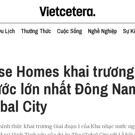
u Lịch
Thưởng Thức
Cuộc Sống
Nghề Nghiệp
Sự K
se Homes khai trương
ớc lớn nhất Đông Nam
bal City
nh thức khai trương Giai đoạn 1 của Khu nhạc nước ngo
 tại Vịnh Tình yêu của dự án The Global City với Lễ hộ