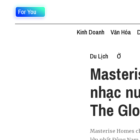
For You
Kinh Doanh
Văn Hóa
D
Du Lịch
Ở
Masteri
nhạc nư
The Glo
Masterise Homes chí
lớn nhất Đông Nam Á