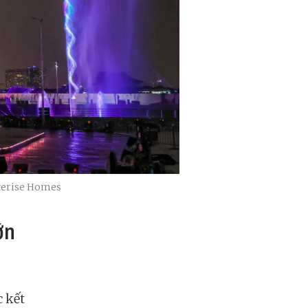
sterise Homes
ớn
c kết