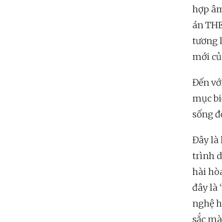
hợp âm
án THE
tương 
mới củ
Đến vớ
mục bi
sống đ
Đây là
trình 
hài hò
đây là
nghệ h
sắc mà