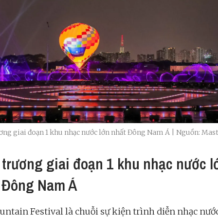
ơng giai đoạn 1 khu nhạc nước lớn nhất Đông Nam Á | Nguồn: Ma
 trương giai đoạn 1 khu nhạc nước l
 Đông Nam Á
untain Festival là chuỗi sự kiện trình diễn nhạc nướ