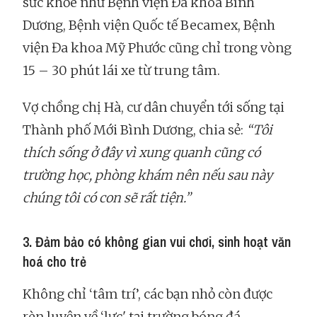
sức khỏe như Bệnh viện Đa khoa Bình
Dương, Bệnh viện Quốc tế Becamex, Bệnh
viện Đa khoa Mỹ Phước cũng chỉ trong vòng
15 – 30 phút lái xe từ trung tâm.
Vợ chồng chị Hà, cư dân chuyển tới sống tại
Thành phố Mới Bình Dương, chia sẻ:
“Tôi
thích sống ở đây vì xung quanh cũng có
trường học, phòng khám nên nếu sau này
chúng tôi có con sẽ rất tiện.”
3. Đảm bảo có không gian vui chơi, sinh hoạt văn
hoá cho trẻ
Không chỉ ‘tâm trí’, các bạn nhỏ còn được
rèn luyện về ‘lực' tại trường bóng đá