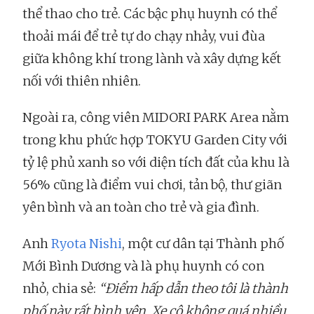
thể thao cho trẻ. Các bậc phụ huynh có thể
thoải mái để trẻ tự do chạy nhảy, vui đùa
giữa không khí trong lành và xây dựng kết
nối với thiên nhiên.
Ngoài ra, công viên MIDORI PARK Area nằm
trong khu phức hợp TOKYU Garden City với
tỷ lệ phủ xanh so với diện tích đất của khu là
56% cũng là điểm vui chơi, tản bộ, thư giãn
yên bình và an toàn cho trẻ và gia đình.
Anh
Ryota Nishi
, một cư dân tại Thành phố
Mới Bình Dương và là phụ huynh có con
nhỏ, chia sẻ:
“Điểm hấp dẫn theo tôi là thành
phố này rất bình yên. Xe cộ không quá nhiều