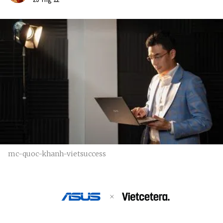
mc-quoc-khanh-vietsuccess