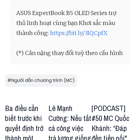
ASUS ExpertBook B5 OLED Series trợ
thủ linh hoạt cùng bạn Khơi sắc màu
thành công:
https://bit.ly/3IQCpfX
(*) Cân nặng thay đổi tuỳ theo cấu hình
#
Người dẫn chương trình (MC)
Ba điều cần
Lê Mạnh
[PODCAST]
biết trước khi
Cường: Nếu tất
#50 MC Quốc
quyết định trở
cả công việc
Khánh: “Đáp
thành một
trả lương giống
đền tiếp nối"