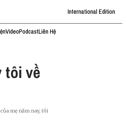
International Edition
iện
Video
Podcast
Liên Hệ
 tôi về
 của mẹ năm nay, tôi