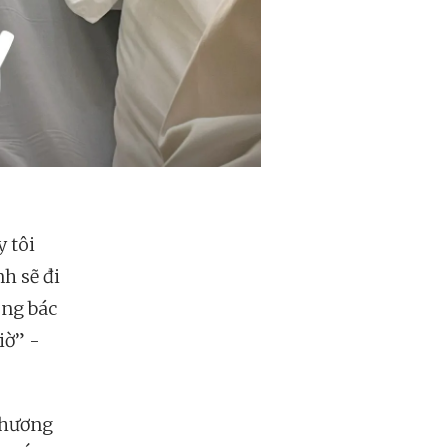
 tôi
nh sẽ đi
ông bác
iờ” -
thương