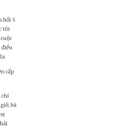
 hồi 5
c tôi
 cuộc
à điều
ĩa.
ện cấp
 chí
giờ, bà
mẹ
hải