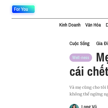
For You
Kinh Doanh
Văn Hóa
D
Cuộc Sống
Gia Đ
Mẹ
Well-ness
cái chế
Và mẹ cũng cho tôi h
không thể ngừng ngh
Long Vũ