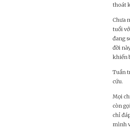
thoát k
Chưa n
tuổi vớ
đang s
đời này
khiến b
Tuần tr
cứu.
Mọi ch
còn gọi
chỉ đá
mình v