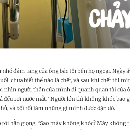
n nhớ đám tang của ông bác tôi bên họ ngoại. Ngày ấy
uổi, chưa biết thế nào là chết, và sau khi chết thì mì
ôi nhìn người thân của mình đi quanh quan tài của 
cả đều rơi nước mắt. “Người lớn thì không khóc bao g
 nhủ, và bối rối làm những gì mình được dặn dò.
 tôi hằn giọng: “Sao mày không khóc? Mày không 