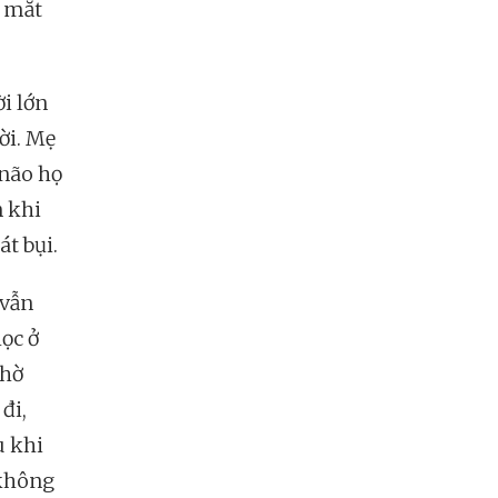
c mắt
ời lớn
ời. Mẹ
 não họ
n khi
át bụi.
 vẫn
ọc ở
nhờ
đi,
u khi
 không