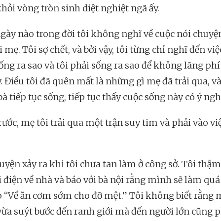
hỏi vòng tròn sinh diệt nghiệt ngã ấy.
gày nào trong đời tôi không nghĩ về cuộc nói chuyện
i mẹ. Tôi sợ chết, và bởi vậy, tôi từng chỉ nghĩ đến việ
ống ra sao và tôi phải sống ra sao để không lãng phí
. Điều tôi đã quên mất là những gì mẹ đã trải qua, v
à tiếp tục sống, tiếp tục thấy cuộc sống này có ý ngh
ước, mẹ tôi trải qua một trận suy tim và phải vào vi
uyện xảy ra khi tôi chưa tan làm ở công sở. Tôi thậm
 điện về nhà và báo với bà nội rằng mình sẽ làm quá 
p “Về ăn cơm sớm cho đỡ mệt.” Tôi không biết rằng 
ừa suýt bước đến ranh giới mà đến người lớn cũng p