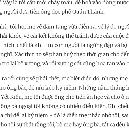
” Vậy là tôi cắn môi chảy máu, để hoà vào dòng nướ
g người đưa tiễn ông dọc phố Quán Thánh.
nhà, tôi hỏi mẹ về đám tang vừa diễn ra, về lý do ngư
hải khóc, về cái kết không thể tránh được của cuộc đ
i thích, chết là khi tim con người ta ngừng đập và bộ
nghĩ. Xác thịt họ sẽ phân huỷ theo thời gian cho đế
 trơ lại bộ xương, và rồi xương cốt cũng hoà tan vào c
 ra rồi cũng sẽ phải chết, mẹ biết điều đó, nhưng mẹ
ho ông bác, để níu kéo kỷ niệm. Những năm tháng h
 Yết Kiêu, mẹ tôi được ông cho tiền ăn học và cho ở 
 ông bà ngoại tôi không có nhiều điều kiện. Khi chết 
a chỉ để lại kỷ niệm - đó là điều mẹ nhắc nhở tôi, sa
 cho tôi sự thật rằng tôi, bố mẹ hay ông bà, tất cả đều