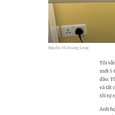
Nguồn: Vũ Hoàng Long
Tôi vẫ
mới 5 t
đâu. T
và tất 
tôi tự
Anh họ