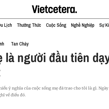
u Lịch
Thưởng Thức
Cuộc Sống
Nghề Nghiệp
Sự K
ình
Tan Chảy
 là người đầu tiên dạy
t
iểu ý nghĩa của cuộc sống mẹ đã trao cho tôi là gì. Ngày
ĩ về điều đó.