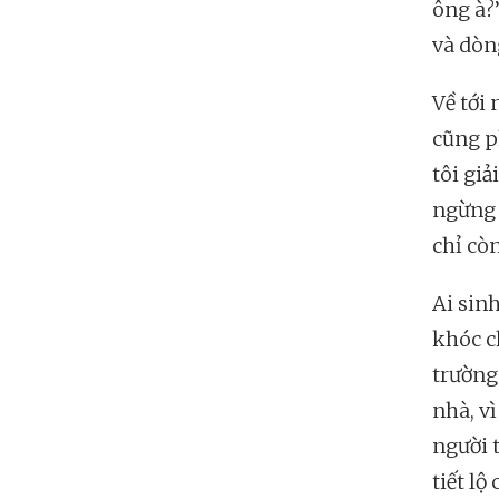
ông à?
và dòn
Về tới 
cũng p
tôi giả
ngừng 
chỉ còn
Ai sinh
khóc c
trường
nhà, vì
người t
tiết lộ