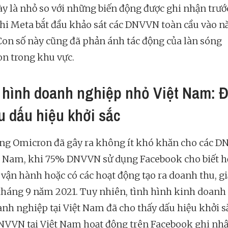
ày là nhỏ so với những biến động được ghi nhận trướ
khi Meta bắt đầu khảo sát các DNVVN toàn cầu vào 
Con số này cũng đã phản ánh tác động của làn sóng
n trong khu vực.
 hình doanh nghiệp nhỏ Việt Nam: Đ
u dấu hiệu khởi sắc
ng Omicron đã gây ra không ít khó khăn cho các 
ệt Nam, khi 75% DNVVN sử dụng Facebook cho biết 
ì vận hành hoặc có các hoạt động tạo ra doanh thu, 
 tháng 9 năm 2021. Tuy nhiên, tình hình kinh doanh
anh nghiệp tại Việt Nam đã cho thấy dấu hiệu khởi sắ
VVN tại Việt Nam hoạt động trên Facebook ghi nhậ