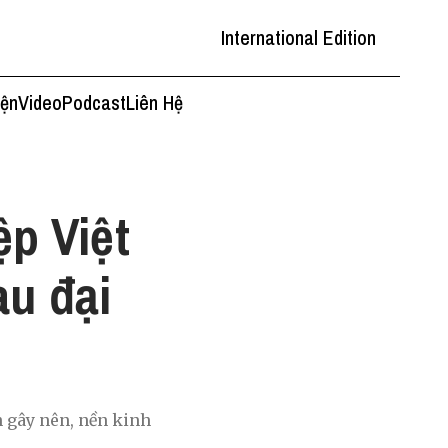
International Edition
iện
Video
Podcast
Liên Hệ
p Việt
au đại
n gây nên, nền kinh