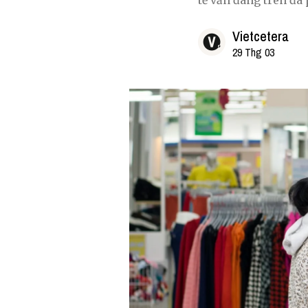
tế vẫn đang trên đà 
Vietcetera
29 Thg 03