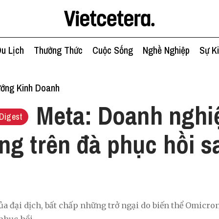
u Lịch
Thưởng Thức
Cuộc Sống
Nghề Nghiệp
Sự K
ớng Kinh Doanh
Meta: Doanh nghiệ
Digest
g trên đà phục hồi s
a đại dịch, bất chấp những trở ngại do biến thể Omicro