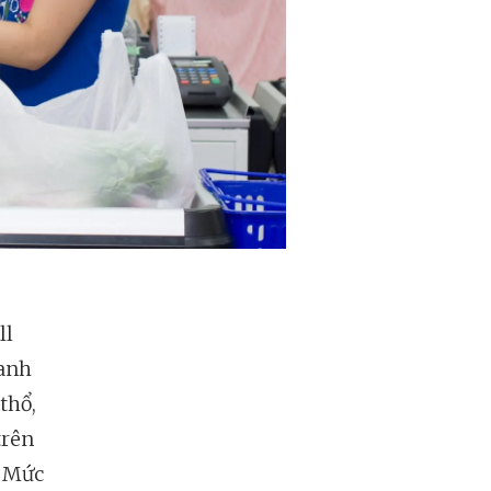
ll
oanh
thổ,
trên
. Mức