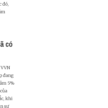
c đó,
năm
ã có
DNVVN
họ đang
giảm 5%
 của
c, khi
n sự