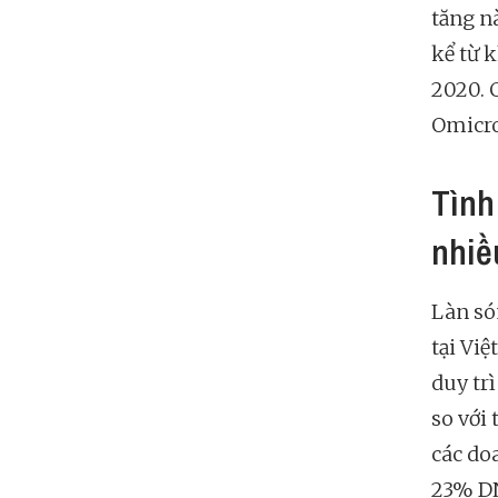
tăng n
kể từ 
2020. 
Omicro
Tình
nhiề
Làn só
tại Vi
duy tr
so với
các do
23% DN