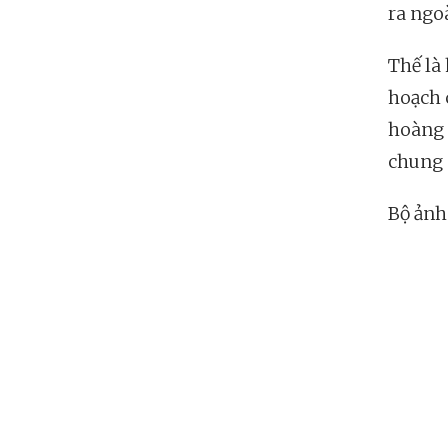
ra ngo
Thế là
hoạch 
hoàng 
chung 
Bộ ảnh 