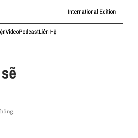
International Edition
iện
Video
Podcast
Liên Hệ
 sẽ
không.