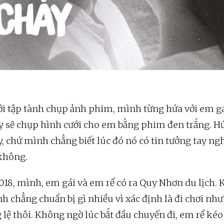
i tập tành chụp ảnh phim, mình từng hứa với em gá
y sẽ chụp hình cưới cho em bằng phim đen trắng. Hứ
y, chứ mình chẳng biết lúc đó nó có tin tưởng tay ng
không.
18, mình, em gái và em rể có ra Quy Nhơn du lịch. 
nh chẳng chuẩn bị gì nhiều vì xác định là đi chơi như
 lệ thôi. Không ngờ lúc bắt đầu chuyến đi, em rể ké