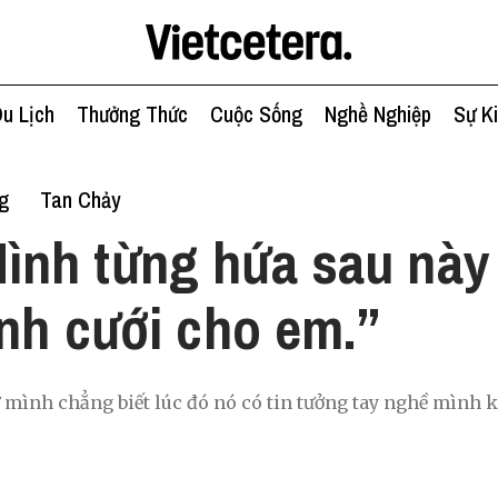
u Lịch
Thưởng Thức
Cuộc Sống
Nghề Nghiệp
Sự K
g
Tan Chảy
ình từng hứa sau này
nh cưới cho em.”
ứ mình chẳng biết lúc đó nó có tin tưởng tay nghề mình 