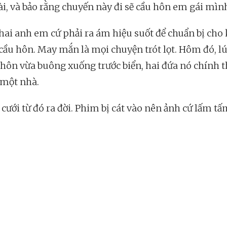
ài, và bảo rằng chuyến này đi sẽ cầu hôn em gái mìn
 hai anh em cứ phải ra ám hiệu suốt để chuẩn bị cho 
cầu hôn. May mắn là mọi chuyện trót lọt. Hôm đó, l
hôn vừa buông xuống trước biển, hai đứa nó chính t
một nhà.
cưới từ đó ra đời. Phim bị cát vào nên ảnh cứ lấm tấ