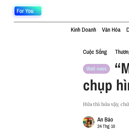
For You
Kinh Doanh
Văn Hóa
D
Cuộc Sống
Thươn
“M
Well-ness
chụp hì
Hứa thì hứa vậy, ch
An Bảo
24 Thg 10