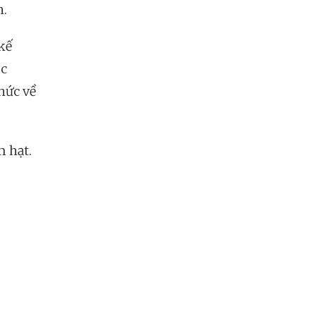
h.
kế
úc
hức về
m hạt.