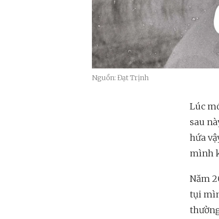
Nguồn: Đạt Trịnh
Lúc mớ
sau nà
hứa vậ
mình 
Năm 20
tụi mì
thường