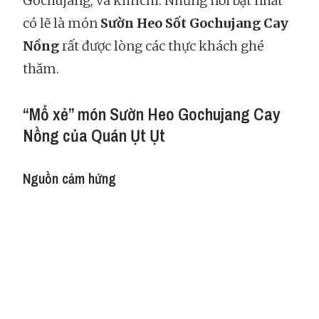
Gochujang, và kimchi. Nhưng nổi bật nhất
có lẽ là món
Sườn Heo Sốt Gochujang Cay
Nồng
rất được lòng các thực khách ghé
thăm.
“Mổ xẻ” món Sườn Heo Gochujang Cay
Nồng của Quán Ụt Ụt
Nguồn cảm hứng