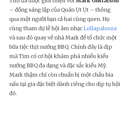
Tim đã được giới thiệu với
Mark Gustafson
– đồng sáng lập của Quán Ụt Ụt – thông
qua một người bạn cả hai cùng quen. Họ
cùng tham dự lễ hội âm nhạc
Lollapalooza
và sau đó quay về nhà Mark để tổ chức một
bữa tiệc thịt nướng BBQ. Chính đây là dịp
mà Tim có cơ hội khám phá nhiều kiểu
nướng BBQ đa dạng và đặc sắc kiểu Mỹ.
Mark thậm chí còn chuẩn bị một chầu bia
nấu tại gia đặc biệt dành riêng cho dịp tụ hội
đó.