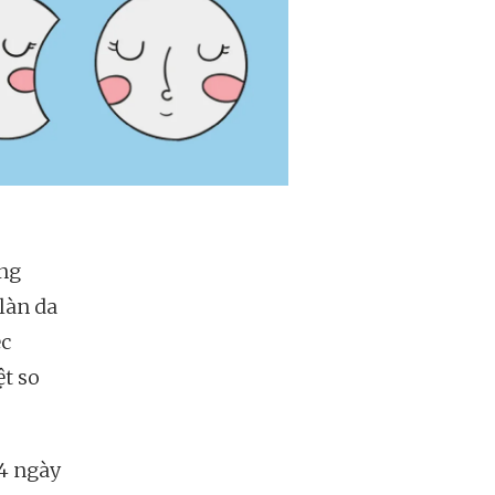
ng
 làn da
ệc
ệt so
4 ngày