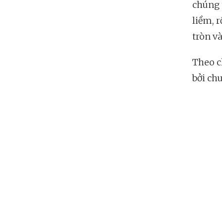
chúng 
liềm, r
tròn và
Theo c
bởi ch