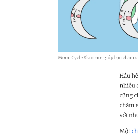
Moon Cycle Skincare giúp bạn chăm só
Hầu hế
nhiều đ
cũng c
chăm s
với nh
Một
ch