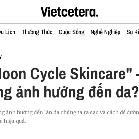
u Lịch
Thưởng Thức
Cuộc Sống
Nghề Nghiệp
Sự K
y
oon Cycle Skincare" -
ăng ảnh hưởng đến da
g ảnh hưởng đến làn da chúng ta ra sao và cách dể dưỡ
c hiệu quả.