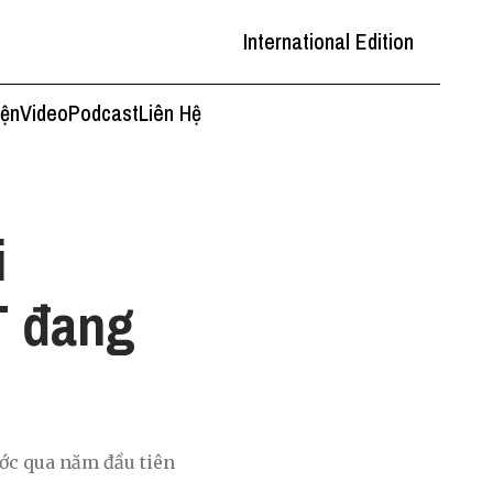
International Edition
iện
Video
Podcast
Liên Hệ
i
 đang
ớc qua năm đầu tiên