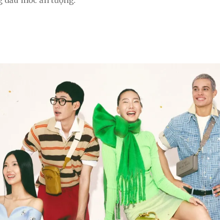
g dấu mốc ấn tượng.