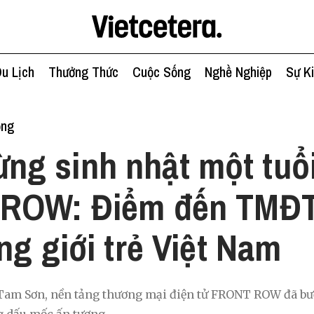
u Lịch
Thưởng Thức
Cuộc Sống
Nghề Nghiệp
Sự K
ống
ng sinh nhật một tuổ
ROW: Điểm đến TMĐT
ng giới trẻ Việt Nam
 Tam Sơn, nền tảng thương mại điện tử FRONT ROW đã bư