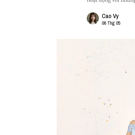
hoạt động với nhữn
Cao Vy
06 Thg 05