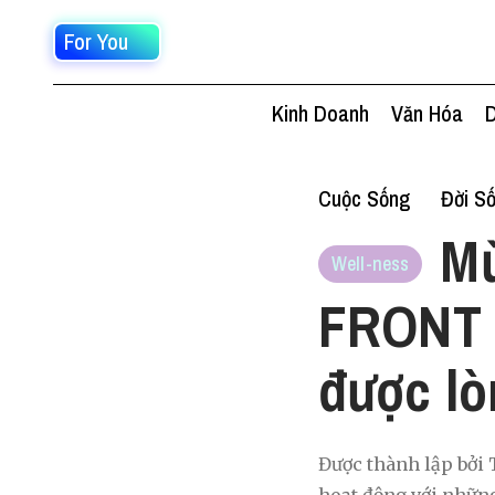
For You
Kinh Doanh
Văn Hóa
D
Cuộc Sống
Đời S
Mừ
Well-ness
FRONT 
được lò
Được thành lập bởi