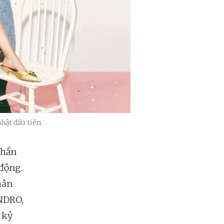
ật đầu tiên.
phần
động.
hân
ANDRO,
 kỷ