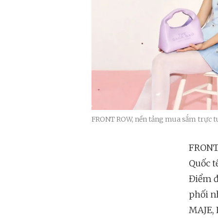
FRONT ROW, nền tảng mua sắm trực tuy
FRONT 
Quốc t
Điểm đ
phối n
MAJE, 