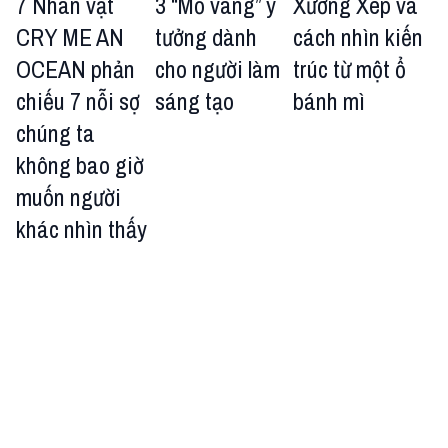
7 Nhân vật
3 “Mỏ vàng” ý
Xưởng Xép và
CRY ME AN
tưởng dành
cách nhìn kiến
OCEAN phản
cho người làm
trúc từ một ổ
chiếu 7 nỗi sợ
sáng tạo
bánh mì
chúng ta
không bao giờ
muốn người
khác nhìn thấy