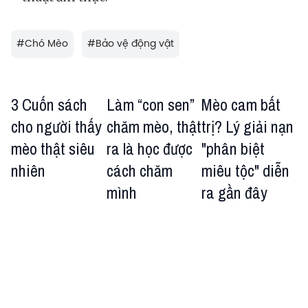
#
Chó Mèo
#
Bảo vệ động vật
3 Cuốn sách
Làm “con sen”
Mèo cam bất
cho người thấy
chăm mèo, thật
trị? Lý giải nạn
mèo thật siêu
ra là học được
"phân biệt
nhiên
cách chăm
miêu tộc" diễn
mình
ra gần đây