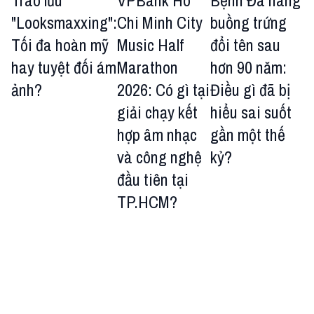
Trào lưu
VPBank Ho
Bệnh Đa nang
"Looksmaxxing":
Chi Minh City
buồng trứng
Tối đa hoàn mỹ
Music Half
đổi tên sau
hay tuyệt đối ám
Marathon
hơn 90 năm:
ảnh?
2026: Có gì tại
Điều gì đã bị
giải chạy kết
hiểu sai suốt
hợp âm nhạc
gần một thế
và công nghệ
kỷ?
đầu tiên tại
TP.HCM?