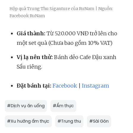
Hộp quà Trung Thu Siganture của RuNam | Nguồn:
Facebook RuNam
Giá thành:
Từ 520.000 VNĐ trở lên cho
một set quà (Chưa bao gồm 10% VAT)
Vị lạ nên thử:
Bánh dẻo Cafe Đậu xanh
Sầu riêng.
Đặt bánh tại:
Facebook
|
Instagram
#
Dịch vụ ăn uống
#
Ẩm thực
#
Xu hướng ẩm thực
#
Trung thu
#
Sài Gòn