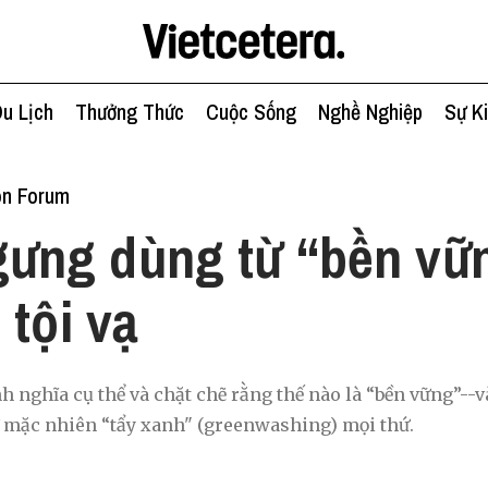
u Lịch
Thưởng Thức
Cuộc Sống
Nghề Nghiệp
Sự K
on Forum
ưng dùng từ “bền vữ
 tội vạ
h nghĩa cụ thể và chặt chẽ rằng thế nào là “bền vững”--v
ứ mặc nhiên “tẩy xanh" (greenwashing) mọi thứ.