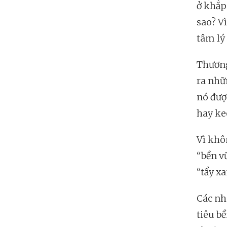
ở khắp
sao? V
tâm lý 
Thương
ra nhữ
nó được
hay ke
Vì khô
“bền v
“tẩy x
Các nh
tiêu b