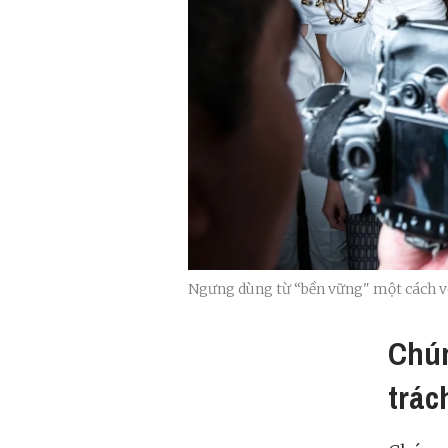
Ngưng dùng từ “bền vững" một cách vô
Chún
trác