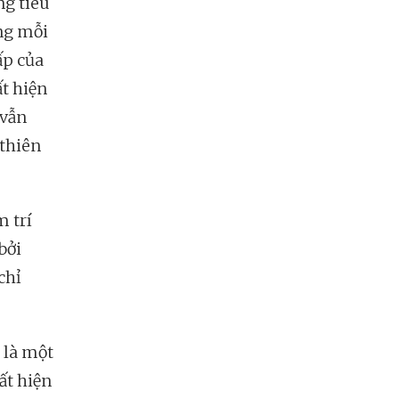
ng tiêu
ng mỗi
ấp của
t hiện
 vẫn
 thiên
m trí
bởi
chỉ
 là một
ất hiện