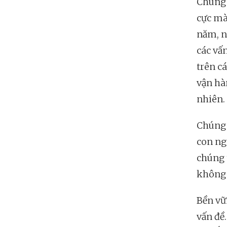
Chúng 
cực mà
năm, n
các vấ
trên c
vận hà
nhiên.
Chúng 
con ngư
chúng 
không 
Bền vữ
vấn đề