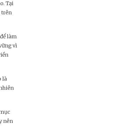
o. Tại
 trên
 để làm
vững vì
viền
 là
 nhiên
 mục
y nên