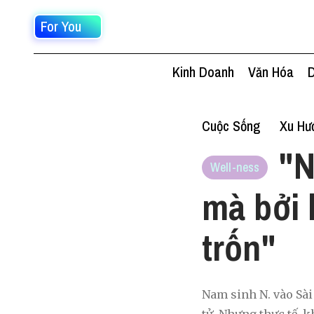
For You
Kinh Doanh
Văn Hóa
D
Cuộc Sống
Xu Hư
"N
Well-ness
mà bởi 
trốn"
Nam sinh N. vào Sài 