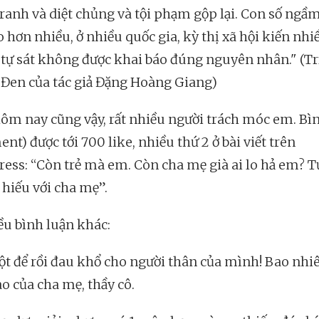
tranh và diệt chủng và tội phạm gộp lại. Con số ngầ
 hơn nhiều, ở nhiều quốc gia, kỳ thị xã hội kiến nhi
ì tự sát không được khai báo đúng nguyên nhân." (Tr
Đen của tác giả Đặng Hoàng Giang)
ôm nay cũng vậy, rất nhiều người trách móc em. Bì
t) được tới 700 like, nhiều thứ 2 ở bài viết trên
ess: “Còn trẻ mà em. Còn cha mẹ già ai lo hả em? Tự
 hiếu với cha mẹ”.
ều bình luận khác:
dột để rồi đau khổ cho người thân của mình! Bao nhi
ao của cha mẹ, thầy cô.