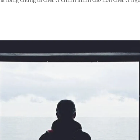
khả năng chúng ta chết vì chính mình cao hơn chết vì ng