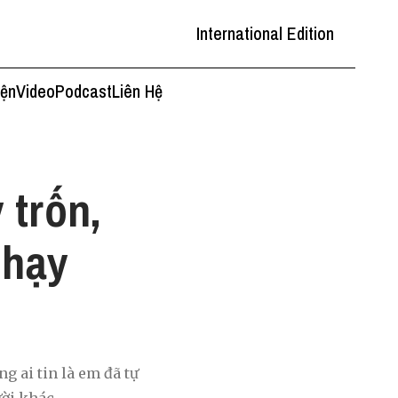
International Edition
iện
Video
Podcast
Liên Hệ
 trốn,
chạy
g ai tin là em đã tự