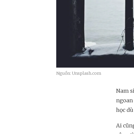
Nguồn: Unsplash.com
Nam si
ngoan h
học dù 
Ai cũn