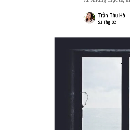
tử. Nhưng thực tế, 
Trần Thu Hà
21 Thg 02