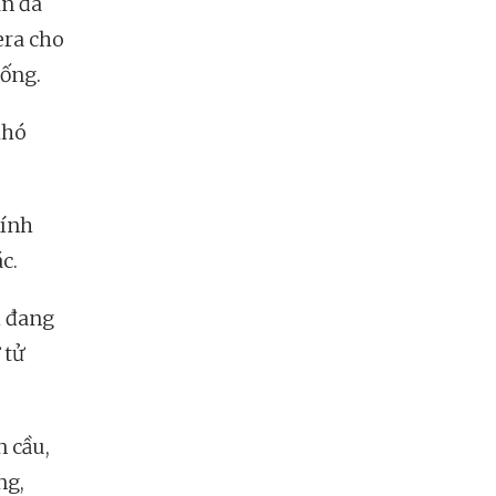
an đã
era cho
uống.
khó
hính
c.
i đang
 tử
n cầu,
ng,