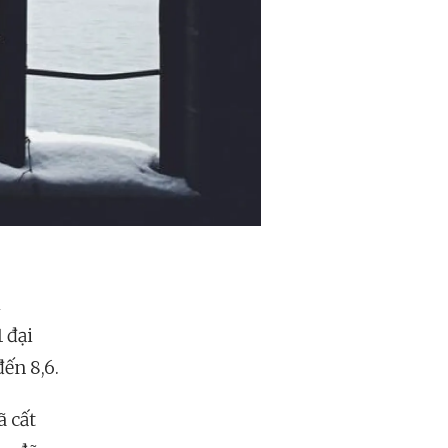
h
 đại
ến 8,6.
ã cất