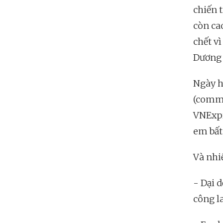
chiến 
còn cao
chết v
Dương 
Ngày h
(commen
VNExpr
em bất
Và nhi
- Dại 
công l