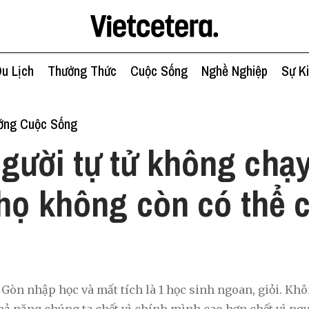
u Lịch
Thưởng Thức
Cuộc Sống
Nghề Nghiệp
Sự K
ớng Cuộc Sống
gười tự tử không chạy
họ không còn có thể 
Gòn nhập học và mất tích là 1 học sinh ngoan, giỏi. Khôn