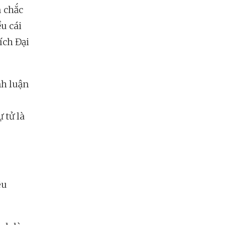
m chắc
ều cái
ích Đại
nh luận
 tử là
êu