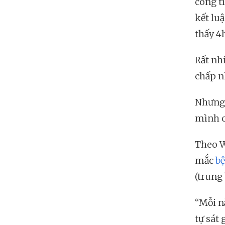
công t
kết lu
thấy 4
Rất nh
chấp n
Nhưng 
mình c
Theo W
mắc
b
(trung
“Mỗi nă
tự sát 