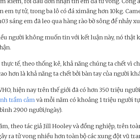
ìm kiếm, rồi đau đớn nhận tin em đã tử vong. Công 
ận em tự tử, trong ba lô có đá ximăng hơn 10kg. Cam
h03 sáng em đã leo qua hàng rào bờ sông để nhảy x
iều người không muốn tin với kết luận này, nó thật 
hận.
thực tế, theo thống kê, khả năng chúng ta chết vì c
ao hơn là khả năng ta chết bởi bàn tay của người khá
HO, hiện nay trên thế giới đã có hơn 350 triệu ngườ
ệnh trầm cảm
và mỗi năm có khoảng 1 triệu người tự
 bình 2900 người/ngày).
m, theo tác giả Jill Hooley và đồng nghiệp, trên toà
gây ra tử vong nhiều hơn toàn bộ các xung đột vũ tra